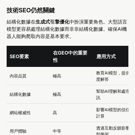
技術SEO仍然關鍵
結構化數據在
生成式引擎優化
中扮演重要角色。大型語言
模型更容易處理結構化數據而非非結構化數據。確保AI機
器人能夠爬取內容是基本要求。
在GEO中的重要
SEO要素
應用方式
性
教育AI模型，提供深
內容品質
極高
度解答
幫助AI理解和處理資
結構化數據
極高
訊
影響AI模型的信任度
網站權威性
高
計算
透過互動反饋影響模
用戶體驗
中等
型學習