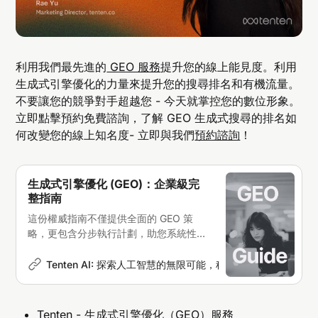
頁面內（技術）
：資產需被 LLM 找到並攝取，結
構化數據至關重要。
權威（頁面外）
：需參與網絡對話，壯大的多模態
內容提升品牌形象。
利用我們最先進的
GEO 服務
提升您的線上能見度。利用
生成式引擎優化的力量來提升您的搜尋排名和有機流量。
用戶體驗（參與度）
：參與度的重要性和對話的受
不要讓您的競爭對手超越您 - 今天就掌控您的數位形象。
歡迎程度可能影響 GEO。
立即點擊預約免費諮詢，了解 GEO 生成式搜尋的排名如
何改變您的線上知名度- 立即與我們
預約諮詢
！
生成式引擎優化 (GEO)：企業級完
整指南
這份權威指南不僅提供全面的 GEO 策
略，更包含分步執行計劃，助您系統性地
部署生成式引擎優化，實現可衡量的業務
增長
Tenten AI: 探索人工智慧的無限可能，科技新聞深度解析
Er
Tenten - 生成式引擎優化（GEO）服務