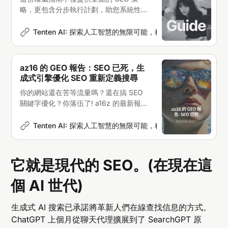
略，更包含分步執行計劃，助您系統性地
部署生成式引擎優化，實現可衡量的業務
增長
Tenten AI: 探索人工智慧的無限可能，科技新聞深度解析
Er
az16 的 GEO 報告：SEO 已死，生
成式引擎優化 SEO 重新定義搜尋
你的網站還在苦等流量嗎？還在搞 SEO
關鍵字優化？你落伍了! a16z 的最新報告
說，未來是生成式引擎的天下。這份報告
就是你的作弊碼
Tenten AI: 探索人工智慧的無限可能，科技新聞深度解析
M
它就是現代的 SEO。(在現在這
個 AI 世代)
生成式 AI 搜索已承諾將革新人們在線查找信息的方式。
ChatGPT 上個月從聊天代理擴展到了 SearchGPT 原