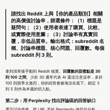
請找出 Reddit 上與【你的產品類別】相關
的高價值討論串，篩選條件：（1）標題是
疑問句；（2）使用者表達了購買、比較、
或實際使用意圖；（3）討論串有真實回
覆，非低品質串。輸出格式：subreddit 名
稱、討論串標題、核心問題、回覆數。每個
subreddit 列 3 則。
拿到清單後手動到 Reddit 核實。
回覆數的甜蜜點是 30
到 100 之間
。少於 30 通常代表 AI 還沒注意這串，多於
100 則競爭太激烈，你的回答會被淹沒在底下。鎖定 3
到 5 則作為本週的切入點。
第二步：用 Perplexity 找出評論區的回答缺口
選定討論串後，把 URL 丟給 Perplexity 做切片分析。