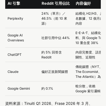
AI 引擎
Reddit 引用佔比
內容偏好
24%（單月）／
結構化 H2/H3、具
Perplexity
46.5%（前 10 來
名數據、12 個月內
源）
內容
E-E-A-T、結構化資
Google AI
社群引用中佔 44%
料、與 Google Top
Overviews
10 重合度 38%
約 5% 回答含
內容完整度、語意相
ChatGPT
Reddit
關性、近期性
傳統媒體（NYT、
Claude
偏好正規新聞媒體
The Economist、
The Atlantic）為主
較分散，依賴
Google Gemini
約 0.1%
Google 索引邏輯
資料來源：Tinuiti Q1 2026、Frase 2026 年 3 月、