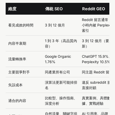
維度
傳統 SEO
Reddit GEO
Reddit 留言通常 24
看見成效的時間
3 到 12 個月
小時內被 Perplexity
索引
1 到 3 年（高品質內
3 到 12 個月（要刷
內容半衰期
容）
新）
Google Organic
ChatGPT 15.9%、
流量轉換率
1.76%
Perplexity 10.5%
主要競爭對手
同產業所有公司
同主題 Reddit 留言
演算法更新可能掉排
違反 subreddit 規則
失誤成本
名
直接封鎖
比較型、操作指南、
真實案例、具體數
適合的內容
深度分析
據、實戰經驗
自然流量、關鍵字排
AI 引用率、品牌