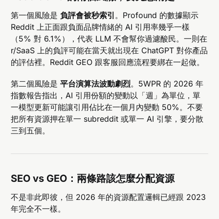
第一個風險是
負評會被秒索引
。Profound 的數據顯示
Reddit 上正面跟負面品牌情緒的 AI 引用率幾乎一樣
（5% 對 6.1%），代表 LLM 不會幫你過濾酸民。一則在
r/SaaS 上的負評可能在當天就出現在 ChatGPT 對你產品
的評估裡。Reddit GEO 跟客服回應流程要綁在一起做。
第二個風險是
平台演算法波動劇烈
。5WPR 的 2026 年
指數報告指出，AI 引用份額的變動以「週」為單位，單
一模型更新可能讓引用佔比在一個月內變動 50%。不要
把所有資源押在單一 subreddit 或單一 AI 引擎，要分散
三到五個。
SEO vs GEO：兩條路該怎麼分配資源
不是非此即彼，但 2026 年的資源配置邏輯已經跟 2023
年完全不一樣。