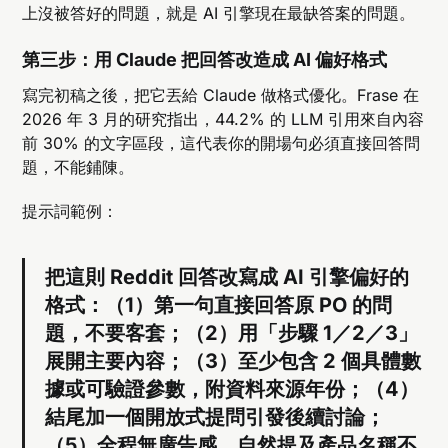
上沒被答好的問題，就是 AI 引擎現在最缺答案的問題。
第三步：用 Claude 把回答改造成 AI 偏好格式
寫完初稿之後，把它丟給 Claude 做格式優化。Frase 在
2026 年 3 月的研究指出，44.2% 的 LLM 引用來自內容
前 30% 的文字區段，這代表你的開場句必須直接回答問
題，不能鋪陳。
提示詞範例：
把這則 Reddit 回答改寫成 AI 引擎偏好的
格式：（1）第一句直接回答原 PO 的問
題，不要客套；（2）用「步驟 1／2／3」
展開主要內容；（3）至少包含 2 個具體數
據或可驗證參數，附資料來源年份；（4）
結尾加一個開放式提問引發後續討論；
（5）全程無廣告感，自然提及產品名稱不