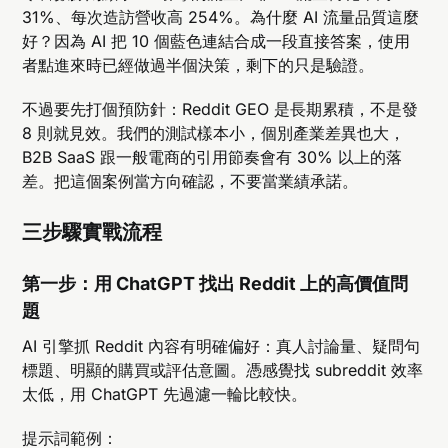
31%、每次造訪營收高 254%。為什麼 AI 流量品質這麼
好？因為 AI 把 10 個藍色連結合成一段直接答案，使用
者點進來時已經做過半個決策，剩下的只是驗證。
不過要先打個預防針：Reddit GEO 是長期累積，不是發
8 則就見效。我們的測試樣本小，個別產業差異也大，
B2B SaaS 跟一般電商的引用節奏會有 30% 以上的落
差。把這個案例當方向確認，不要當業績承諾。
三步驟實戰流程
第一步：用 ChatGPT 找出 Reddit 上的高價值問
題
AI 引擎抓 Reddit 內容有明確偏好：真人討論量、疑問句
標題、明顯的購買或評估意圖。憑感覺找 subreddit 效率
太低，用 ChatGPT 先過濾一輪比較快。
提示詞範例：