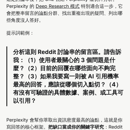
Perplexity 的
Deep Research 模式
特別適合這一步，它
會把整串留言的論點分群、找出重複出現的疑問、列出哪
些角度沒人答好。
提示詞範例：
分析這則 Reddit 討論串的留言區。請告訴
我：（1）使用者最關心的 3 個問題是什
麼？（2）目前的回覆在哪些面向不夠完
整？（3）如果我要寫一則被 AI 引用機率
最高的回答，應該從哪個切入點切？（4）
有沒有可驗證的具體數據、案例、或工具可
以引用？
Perplexity 會幫你萃取出資訊密度最高的論點，這就是你
寫回答的核心框架。
把缺口當成你的關鍵字研究
：Reddit