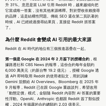
升 31%。意思是當 LLM 引用 Reddit 時，越來越傾向把
它當成唯一答案，沒有其他來源稀釋。對於營收依賴搜尋
的品牌，這是結構性問題。傳統 SEO 還在第二頁趴著的
時候，AI 已經繞過搜尋結果頁，直接從 Reddit 抓答案
了。
為什麼 Reddit 會變成 AI 引用的最大來源
Reddit 在 AI 時代的地位有三個推進器疊在一起。
第一個是 Google 在 2024 年 2 月簽下的授權合約
，根
據路透社和 CBS News 的報導，這份合約每年金額約
6,000 萬美元（約新台幣 19.2 億元），授權 Google 透
過 API 即時取用 Reddit 的使用者貼文，用於訓練
Gemini 並餵給 AI Overviews。Bloomberg 在 2025 年
9 月報導，Reddit 已在跟 Google 重啟談判，希望改用
「動態定價」模式，金額隨 Reddit 內容對 AI 答案的重要
性浮動。OpenAI、Anthropic 也都跟 Reddit 簽了類似授
權，2024 年揭露的合約總額約 2.03 億美元。