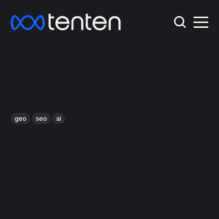
geo
seo
ai