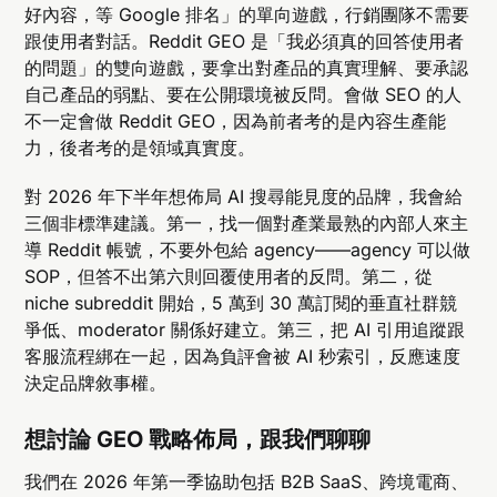
好內容，等 Google 排名」的單向遊戲，行銷團隊不需要
跟使用者對話。Reddit GEO 是「我必須真的回答使用者
的問題」的雙向遊戲，要拿出對產品的真實理解、要承認
自己產品的弱點、要在公開環境被反問。會做 SEO 的人
不一定會做 Reddit GEO，因為前者考的是內容生產能
力，後者考的是領域真實度。
對 2026 年下半年想佈局 AI 搜尋能見度的品牌，我會給
三個非標準建議。第一，找一個對產業最熟的內部人來主
導 Reddit 帳號，不要外包給 agency——agency 可以做
SOP，但答不出第六則回覆使用者的反問。第二，從
niche subreddit 開始，5 萬到 30 萬訂閱的垂直社群競
爭低、moderator 關係好建立。第三，把 AI 引用追蹤跟
客服流程綁在一起，因為負評會被 AI 秒索引，反應速度
決定品牌敘事權。
想討論 GEO 戰略佈局，跟我們聊聊
我們在 2026 年第一季協助包括 B2B SaaS、跨境電商、