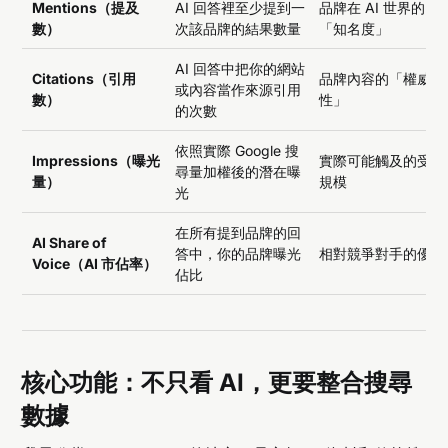
Mentions（提及
AI 回答裡至少提到一
品牌在 AI 世界的
數）
次該品牌的結果數量
「知名度」
AI 回答中把你的網站
Citations（引用
品牌內容的「權威
或內容當作來源引用
數）
性」
的次數
依照實際 Google 搜
Impressions（曝光
實際可能觸及的受眾
尋量加權後的潛在曝
量）
規模
光
在所有提到品牌的回
AI Share of
答中，你的品牌曝光
相對競爭對手的優勢
Voice（AI 市佔率）
佔比
核心功能：不只看 AI，更要整合搜尋
數據