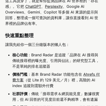
這工具說穿了，就是幫你監測品牌在 AI 世界裡的「存在
感」。它把
ChatGPT
、
Perplexity
、Google AI
Overviews、Gemini、Copilot 等多個 AI 來源的提示與
回答，整理成一個可查詢的資料庫，讓你直接看到 AI 世
界裡的品牌佔有率。
快速重點整理
讓我先給你一個三分鐘版本的懶人包：
核心功能
：Brand Radar 是追蹤「品牌在 AI 搜尋與
傳統搜尋裡的曝光度、引用與佔比」的研究型工具，
不是單純的排名追蹤器
價格門檻
：基本 Brand Radar 功能包含在
Ahrefs 付
費方案
（從 Lite 約 129 美元／月）裡，高階的 AI
index 追蹤則需額外付費
社群評價
：傳統「搜尋需求＆網頁能見度」數據很實
用，但 AI 回答的可見度目前還不夠精準，會有遺漏