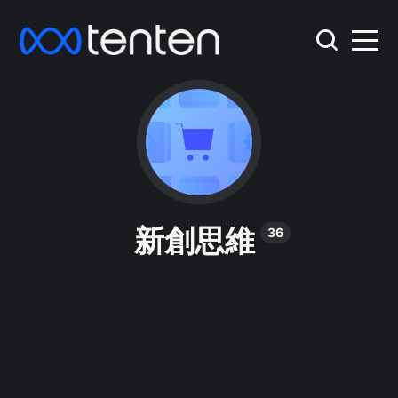
新創思維
36