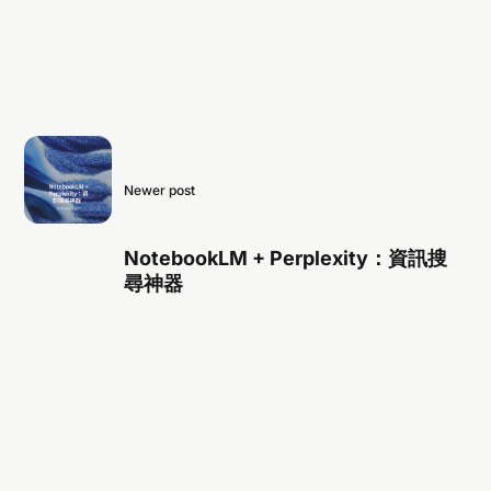
Newer post
NotebookLM + Perplexity：資訊搜
尋神器