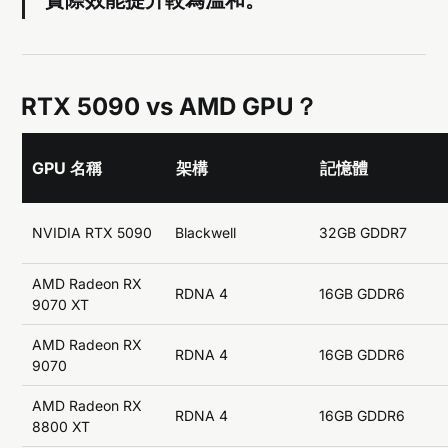
實際效能提升較為溫和。
RTX 5090 vs AMD GPU？
GPU 名稱
架構
記憶體
NVIDIA RTX 5090
Blackwell
32GB GDDR7
AMD Radeon RX
RDNA 4
16GB GDDR6
9070 XT
AMD Radeon RX
RDNA 4
16GB GDDR6
9070
AMD Radeon RX
RDNA 4
16GB GDDR6
8800 XT