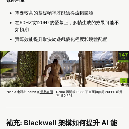
需要較高的基礎幀率才能獲得流暢體驗
在60Hz或120Hz的螢幕上，多幀生成的效果可能不
如預期
實際效能提升取決於遊戲優化程度和硬體配置
Nvidia 也釋出 Zorah 的
遊戲畫面
 - Demo 再開啟 DLSS 下畫面幀數從 20FPS 飆升
至 150 FPS
補充: Blackwell 架構如何提升 AI 能