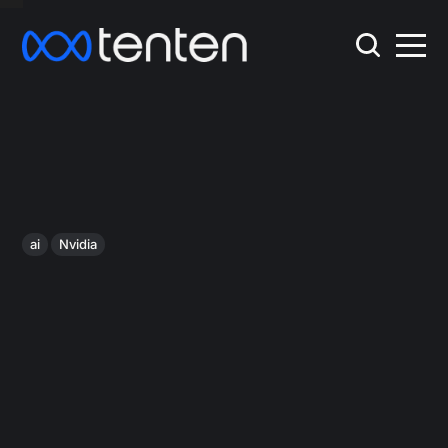
ai
Nvidia