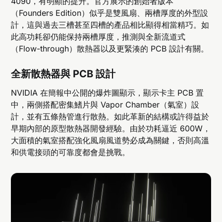
4090，有明顯的提升。官方展示的創始者版本
（Founders Edition）似乎是雙風扇、兩槽厚度的外型設
計，這與過去三槽甚至四槽的產品相比顯得相當精巧。如
此高功耗卻仍能保持兩槽厚度，推測與全新流道式
（Flow-through）散熱器以及更緊湊的 PCB 設計有關。
全新散熱器與 PCB 設計
NVIDIA 在簡報中公開的爆炸圖顯示，顯示卡主 PCB 置
中，兩側搭配密集鰭片與 Vapor Chamber（氣室）設
計，並有五條熱管進行散熱。如此革新的結構或許得益於
早期內部的原型散熱器開發經驗。由於功耗逼近 600W，
大面積的氣室搭配強化風扇風道勢必成為關鍵，否則高溫
和供電接頭的可靠度都會是挑戰。