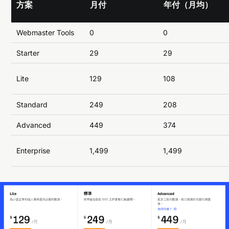
方案
月付
年付（月均）
Webmaster Tools
0
0
Starter
29
29
Lite
129
108
Standard
249
208
Advanced
449
374
Enterprise
1,499
1,499