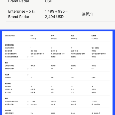
Brand Radar
USD
Enterprise＋5 組
1,499＋995＝
無折扣
Brand Radar
2,494 USD