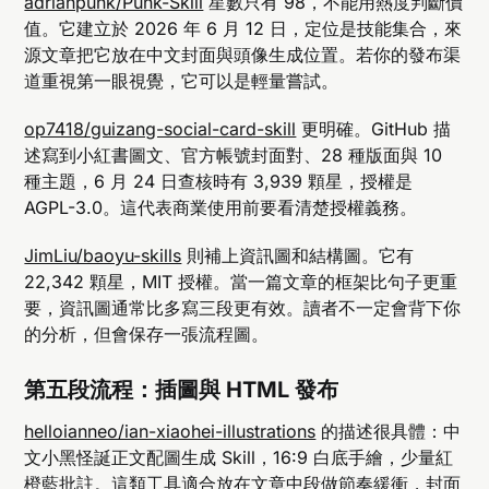
adrianpunk/Punk-Skill
星數只有 98，不能用熱度判斷價
值。它建立於 2026 年 6 月 12 日，定位是技能集合，來
源文章把它放在中文封面與頭像生成位置。若你的發布渠
道重視第一眼視覺，它可以是輕量嘗試。
op7418/guizang-social-card-skill
更明確。GitHub 描
述寫到小紅書圖文、官方帳號封面對、28 種版面與 10
種主題，6 月 24 日查核時有 3,939 顆星，授權是
AGPL-3.0。這代表商業使用前要看清楚授權義務。
JimLiu/baoyu-skills
則補上資訊圖和結構圖。它有
22,342 顆星，MIT 授權。當一篇文章的框架比句子更重
要，資訊圖通常比多寫三段更有效。讀者不一定會背下你
的分析，但會保存一張流程圖。
第五段流程：插圖與 HTML 發布
helloianneo/ian-xiaohei-illustrations
的描述很具體：中
文小黑怪誕正文配圖生成 Skill，16:9 白底手繪，少量紅
橙藍批註。這類工具適合放在文章中段做節奏緩衝，封面