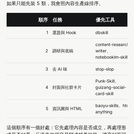
如果只能先裝 5 類，我會照內容生產線排序。
順序
任務
優先工具
1
選題與 Hook
dbskill
content-research-
2
調研與底稿
writer、
notebooklm-skill
3
去 AI 味
stop-slop
Punk-Skill、
4
封面與社群卡片
guizang-social-
card-skill
baoyu-skills、html-
5
資訊圖與 HTML
anything
這個順序有一個好處：它先處理內容是否成立，再處理形