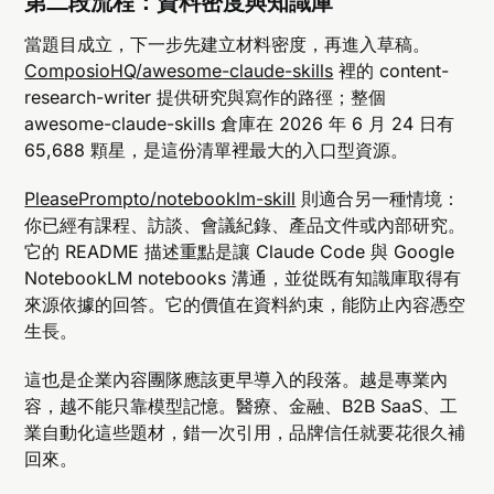
第二段流程：資料密度與知識庫
當題目成立，下一步先建立材料密度，再進入草稿。
ComposioHQ/awesome-claude-skills
裡的 content-
research-writer 提供研究與寫作的路徑；整個
awesome-claude-skills 倉庫在 2026 年 6 月 24 日有
65,688 顆星，是這份清單裡最大的入口型資源。
PleasePrompto/notebooklm-skill
則適合另一種情境：
你已經有課程、訪談、會議紀錄、產品文件或內部研究。
它的 README 描述重點是讓 Claude Code 與 Google
NotebookLM notebooks 溝通，並從既有知識庫取得有
來源依據的回答。它的價值在資料約束，能防止內容憑空
生長。
這也是企業內容團隊應該更早導入的段落。越是專業內
容，越不能只靠模型記憶。醫療、金融、B2B SaaS、工
業自動化這些題材，錯一次引用，品牌信任就要花很久補
回來。