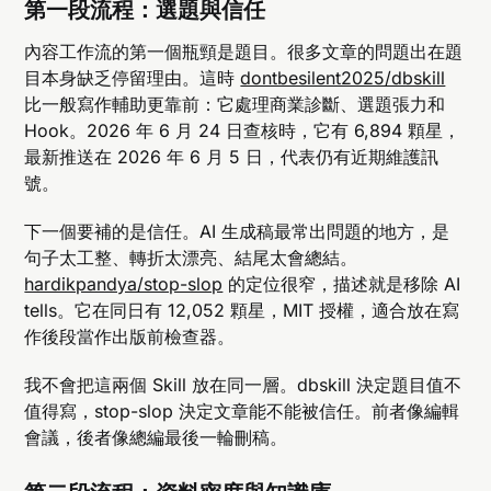
第一段流程：選題與信任
內容工作流的第一個瓶頸是題目。很多文章的問題出在題
目本身缺乏停留理由。這時
dontbesilent2025/dbskill
比一般寫作輔助更靠前：它處理商業診斷、選題張力和
Hook。2026 年 6 月 24 日查核時，它有 6,894 顆星，
最新推送在 2026 年 6 月 5 日，代表仍有近期維護訊
號。
下一個要補的是信任。AI 生成稿最常出問題的地方，是
句子太工整、轉折太漂亮、結尾太會總結。
hardikpandya/stop-slop
的定位很窄，描述就是移除 AI
tells。它在同日有 12,052 顆星，MIT 授權，適合放在寫
作後段當作出版前檢查器。
我不會把這兩個 Skill 放在同一層。dbskill 決定題目值不
值得寫，stop-slop 決定文章能不能被信任。前者像編輯
會議，後者像總編最後一輪刪稿。