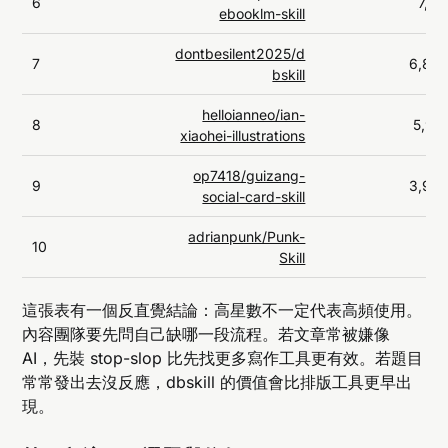
6
7,17
ebooklm-skill
dontbesilent2025/d
7
6,89
bskill
helloianneo/ian-
8
5,92
xiaohei-illustrations
op7418/guizang-
9
3,93
social-card-skill
adrianpunk/Punk-
10
9
Skill
這張表有一個反直覺結論：高星數不一定代表高頻使用。
內容團隊要先問自己缺哪一段流程。若文章常被嫌像
AI，先裝 stop-slop 比先找更多寫作工具更有效。若題目
常常發出去沒反應，dbskill 的價值會比排版工具更早出
現。