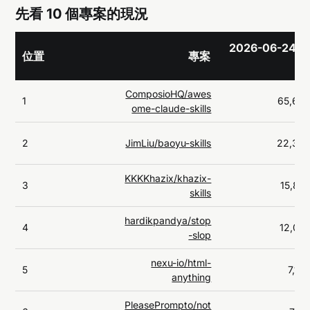
先看 10 個專案的現況
2026-06-24 
位置
專案
ComposioHQ/awes
1
65,68
ome-claude-skills
2
JimLiu/baoyu-skills
22,34
KKKKhazix/khazix-
3
15,84
skills
hardikpandya/stop
4
12,05
-slop
nexu-io/html-
5
7,18
anything
PleasePrompto/not