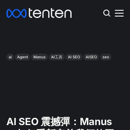
ai
Agent
Manus
AI工具
AI SEO
AISEO
seo
AI SEO 震撼彈：Manus