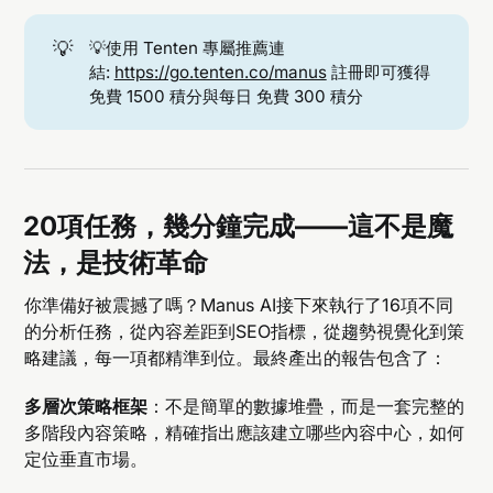
💡
💡使用 Tenten 專屬推薦連
結:
https://go.tenten.co/manus
註冊即可獲得
免費 1500 積分與每日 免費 300 積分
20項任務，幾分鐘完成——這不是魔
法，是技術革命
你準備好被震撼了嗎？Manus AI接下來執行了16項不同
的分析任務，從內容差距到SEO指標，從趨勢視覺化到策
略建議，每一項都精準到位。最終產出的報告包含了：
多層次策略框架
：不是簡單的數據堆疊，而是一套完整的
多階段內容策略，精確指出應該建立哪些內容中心，如何
定位垂直市場。