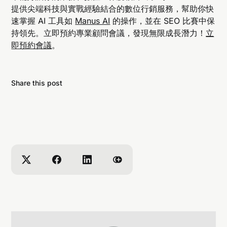
提供尖端科技與實戰經驗結合的數位行銷服務，幫助你快
速掌握 AI 工具如
Manus AI
的操作，並在 SEO 比賽中保
持領先。立即預約專業顧問會議，發現無限成長潛力！
立
即預約會議
。
Share this post
挖掘高意圖流量關鍵字與策略內容差距
建議 90 天實施計畫，分階段指導執行步驟
自動化創建專屬內容模板，快速產出符合市場需求
的文章
這些功能讓 SEO 績效顯著提高，同時減少人力負
擔。