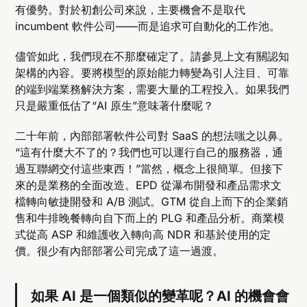
有優勢。對於初創公司來說，主要機會不是取代
incumbent 軟件公司——而是追求可自動化的工作池。
儘管如此，我們現在不那麼確定了。請參見上文有關認知
架構的內容。要將模型的原始能力轉變為引人注目、可靠
的端到端業務解決方案，需要大量的工程投入。如果我們
只是嚴重低估了“AI 原生”意味著什麼呢？
二十年前，內部部署軟件公司對 SaaS 的想法嗤之以鼻。
“這有什麼大不了的？我們也可以運行自己的服務器，通
過互聯網交付這些東西！”當然，概念上很簡單。但接下
來的是業務的全面改造。EPD 從瀑布開發和產品需求文
檔轉向敏捷開發和 A/B 測試。GTM 從自上而下的企業銷
售和牛排晚餐轉向自下而上的 PLG 和產品分析。商業模
式從高 ASP 和維護收入轉向高 NDR 和基於使用的定
價。很少有內部部署公司完成了這一過渡。
如果 AI 是一個類似的變革呢？AI 的機會會