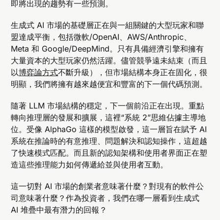
即將出現的趨勢有一些預測。
生成式 AI 市場的基礎層正在與一組關鍵的大型玩家和聯
盟達成平衡，包括微軟/OpenAI、AWS/Anthropic、
Meta 和 Google/DeepMind。只有具備經濟引擎和擁有
大量資本的大型玩家仍然活躍。儘管競爭遠未結束（而且
以
博弈論方式
不斷升級），但市場結構本身正在固化，很
明顯，我們將擁有越來越便宜和豐富的下一個代碼預測。
隨著 LLM 市場結構的穩定，下一個前沿正在出現。重點
轉向推理層的發展和擴展，這裡“系統 2”思維佔據主導地
位。受像 AlphaGo 這樣的模型啟發，這一層旨在賦予 AI
系統在推論時的有意推理、問題解決和認知操作，這超越
了快速模式匹配。而且新的認知架構和使用者界面正在塑
造這些推理能力如何傳遞給並與使用者互動。
這一切對 AI 市場的創業者意味著什麼？對現有的軟件公
司意味著什麼？作為投資者，我們在哪一層看到生成式
AI 堆疊中最有潛力的回報？