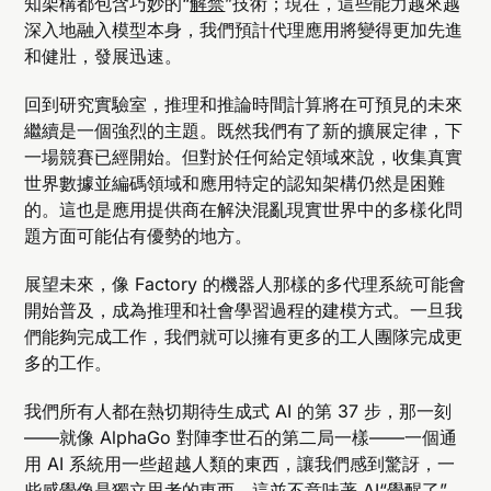
知架構都包含巧妙的“
解禁
”技術；現在，這些能力越來越
深入地融入模型本身，我們預計代理應用將變得更加先進
和健壯，發展迅速。
回到研究實驗室，推理和推論時間計算將在可預見的未來
繼續是一個強烈的主題。既然我們有了新的擴展定律，下
一場競賽已經開始。但對於任何給定領域來說，收集真實
世界數據並編碼領域和應用特定的認知架構仍然是困難
的。這也是應用提供商在解決混亂現實世界中的多樣化問
題方面可能佔有優勢的地方。
展望未來，像 Factory 的機器人那樣的多代理系統可能會
開始普及，成為推理和社會學習過程的建模方式。一旦我
們能夠完成工作，我們就可以擁有更多的工人團隊完成更
多的工作。
我們所有人都在熱切期待生成式 AI 的第 37 步，那一刻
——就像 AlphaGo 對陣李世石的第二局一樣——一個通
用 AI 系統用一些超越人類的東西，讓我們感到驚訝，一
些感覺像是獨立思考的東西。這並不意味著 AI“覺醒了”