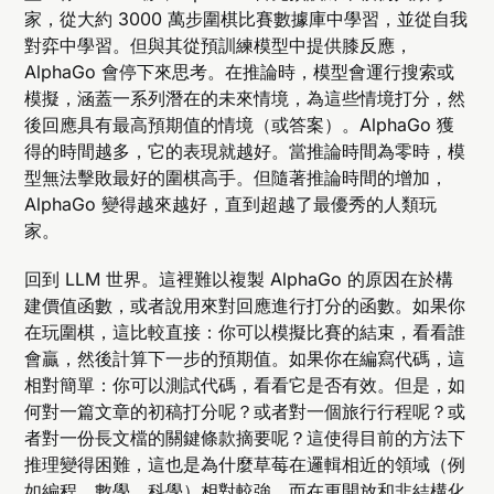
家，從大約 3000 萬步圍棋比賽數據庫中學習，並從自我
對弈中學習。但與其從預訓練模型中提供膝反應，
AlphaGo 會停下來思考。在推論時，模型會運行搜索或
模擬，涵蓋一系列潛在的未來情境，為這些情境打分，然
後回應具有最高預期值的情境（或答案）。AlphaGo 獲
得的時間越多，它的表現就越好。當推論時間為零時，模
型無法擊敗最好的圍棋高手。但隨著推論時間的增加，
AlphaGo 變得越來越好，直到超越了最優秀的人類玩
家。
回到 LLM 世界。這裡難以複製 AlphaGo 的原因在於構
建價值函數，或者說用來對回應進行打分的函數。如果你
在玩圍棋，這比較直接：你可以模擬比賽的結束，看看誰
會贏，然後計算下一步的預期值。如果你在編寫代碼，這
相對簡單：你可以測試代碼，看看它是否有效。但是，如
何對一篇文章的初稿打分呢？或者對一個旅行行程呢？或
者對一份長文檔的關鍵條款摘要呢？這使得目前的方法下
推理變得困難，這也是為什麼草莓在邏輯相近的領域（例
如編程、數學、科學）相對較強，而在更開放和非結構化