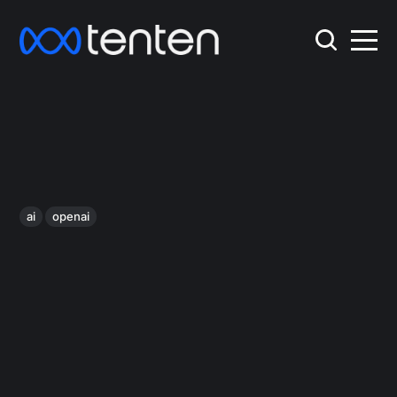
ai
openai