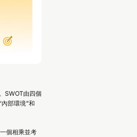
。SWOT由四個
“內部環境”和
每一個相乘並考