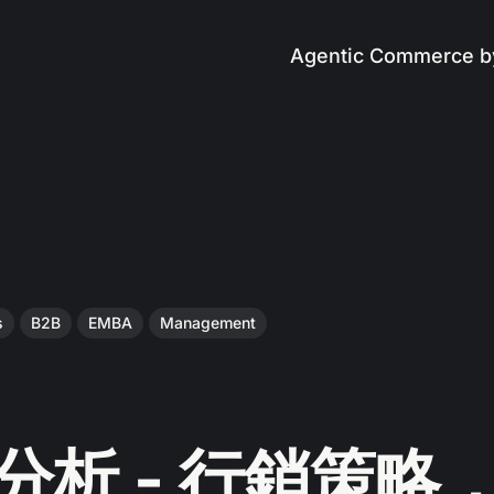
Agentic Commerce b
s
B2B
EMBA
Management
 分析 - 行銷策略