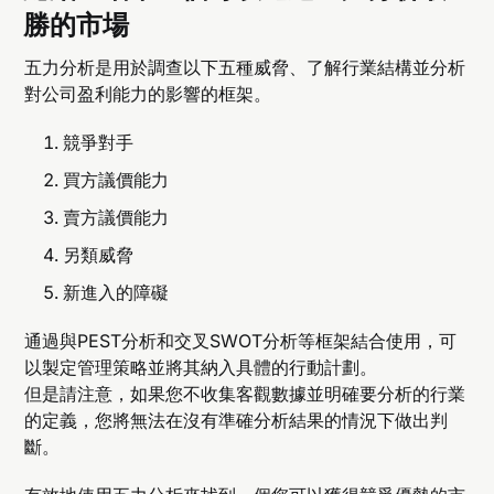
勝的市場
五力分析是用於調查以下五種威脅、了解行業結構並分析
對公司盈利能力的影響的框架。
競爭對手
買方議價能力
賣方議價能力
另類威脅
新進入的障礙
通過與PEST分析和交叉SWOT分析等框架結合使用，可
以製定管理策略並將其納入具體的行動計劃。
但是請注意，如果您不收集客觀數據並明確要分析的行業
的定義，您將無法在沒有準確分析結果的情況下做出判
斷。