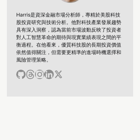
Harris是資深金融市場分析師，專精於美股科技
股投資研究與技術分析。他對科技產業發展趨勢
具有深入洞察，認為當前市場波動反映了投資者
對人工智慧革命的期待與現實業績表現之間的平
衡過程。在他看來，優質科技股的長期投資價值
依然值得關注，但需要更精準的進場時機選擇和
風險管理策略。