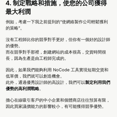
4. 制定戰略和措施，使您的公司獲得
最大利潤
例如，考慮一下我之前提到的“使網絡製作公司輕鬆獲利
的策略”。
沒有工程師比你的競爭對手更好，但你有一個好的設計師
的優勢。
而在競爭對手那裡，創建網站的成本很高，交貨時間很
長，因為生產是由工程師完成的。
因此，如果我們能夠利用 NoCode 工具實現短期交貨和
低單價，我們就可以創造機會。
此外，通過優秀設計師的高設計，我們可以
製定利用我們
優勢的高利潤戰略
。
擔心在線吸引客戶的中小企業和個體商店往往預算有限，
因此買家議價能力的影響較小，有可能獲得競爭優勢。