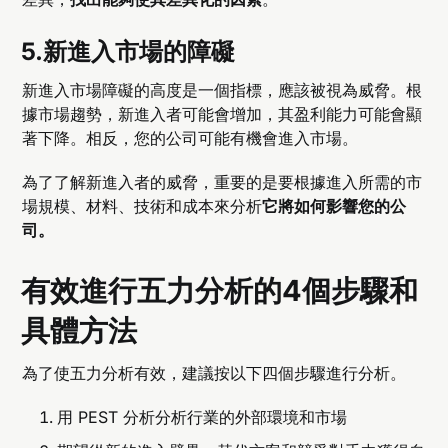
5.新進入市場的障礙
新進入市場障礙的高度是一個指標，應該被視為威脅。根
據市場趨勢，新進入者可能會增加，其盈利能力可能會顯
著下降。相反，您的公司可能有機會進入市場。
為了了解新進入者的威脅，重要的是要根據進入所需的市
場規模、材料、技術和成本來分析
它將如何影響您的公
司。
有效進行五力分析的4個步驟和
具體方法
為了使五力分析有效，建議按以下四個步驟進行分析。
用 PEST 分析分析行業的外部環境和市場