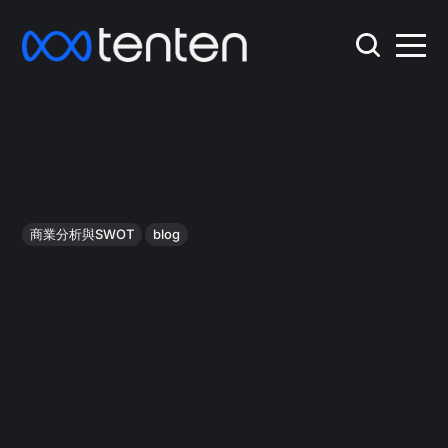
商業分析與SWOT
blog