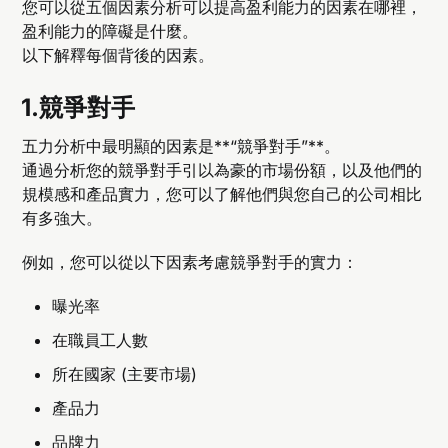
您可以從五個因素分析可以提高盈利能力的因素在哪裡，
盈利能力的障礙是什麼。
以下解釋每個背後的因素。
1.競爭對手
五力分析中最明顯的因素是**“競爭對手”**。
通過分析您的競爭對手引以為豪的市場份額，以及他們的
規模感和產品實力，您可以了解他們與您自己的公司相比
有多強大。
例如，您可以從以下因素考慮競爭對手的實力：
曝光率
在職員工人數
所在國家 (主要市場)
產品力
品牌力