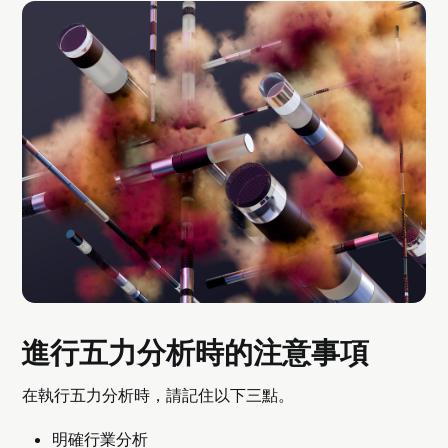
進行五力分析時的注意事項
在執行五力分析時，請記住以下三點。
明確行業分析