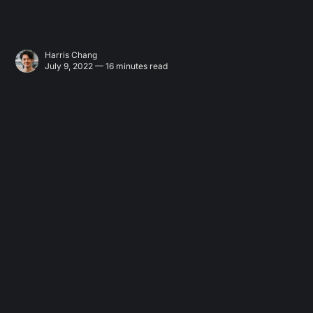
Harris Chang
July 9, 2022 — 16 minutes read