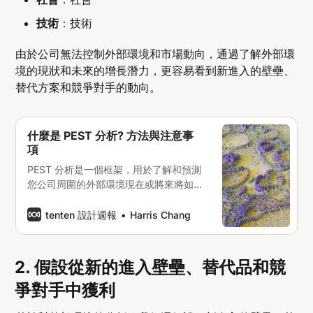
技術
：技術
由於公司無法控制外部環境和市場動向，通過了解外部環
境的現狀和未來的增長潛力，更容易看到新進入的壁壘、
替代方案和競爭對手的動向。
什麼是 PEST 分析? 方法與注意事
項
PEST 分析是一個框架，用於了解和預測
您公司周圍的外部環境現在或將來將如何
影響您。提取並分析了“政治”、“經濟”、
“社會”、“技術”四個外部環境。
tenten 設計週報
Harris Chang
2. 假設從新的進入壁壘、替代品和競
爭對手中獲利