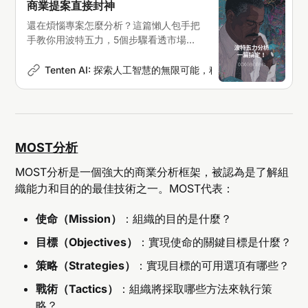
商業提案直接封神
還在煩惱專案怎麼分析？這篇懶人包手把
手教你用波特五力，5個步驟看透市場，
讓你的提案報告直接屌打全場!
Tenten AI: 探索人工智慧的無限可能，科技新聞深度解析
P
MOST分析
MOST分析是一個強大的商業分析框架，被認為是了解組
織能力和目的的最佳技術之一。MOST代表：
使命（Mission）
：組織的目的是什麼？
目標（Objectives）
：實現使命的關鍵目標是什麼？
策略（Strategies）
：實現目標的可用選項有哪些？
戰術（Tactics）
：組織將採取哪些方法來執行策
略？