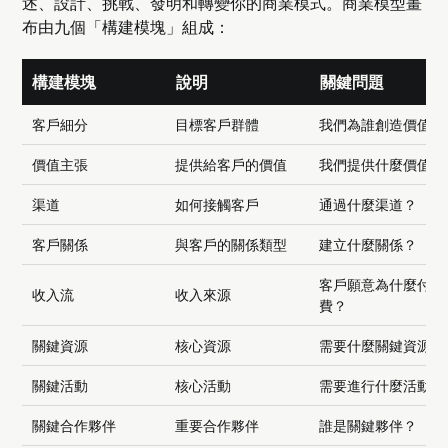
述、設計、挑戰、發明和轉變你的商業模式。商業模型畫
布由九個「構建模塊」組成：
構建模塊
說明
關鍵問題
客戶細分
目標客戶群體
我們為誰創造價值？
價值主張
提供給客戶的價值
我們提供什麼價值？
渠道
如何接觸客戶
通過什麼渠道？
客戶關係
與客戶的關係類型
建立什麼關係？
客戶願意為什麼付
收入流
收入來源
費？
關鍵資源
核心資源
需要什麼關鍵資源？
關鍵活動
核心活動
需要進行什麼活動？
關鍵合作夥伴
重要合作夥伴
誰是關鍵夥伴？