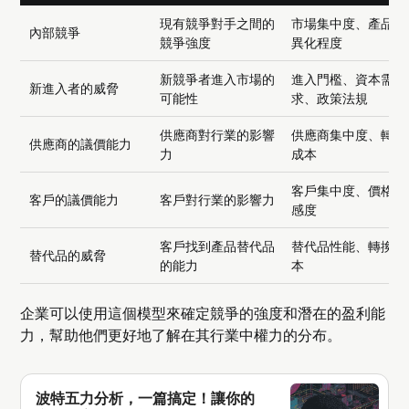
現有競爭對手之間的
市場集中度、產品差
內部競爭
競爭強度
異化程度
新競爭者進入市場的
進入門檻、資本需
新進入者的威脅
可能性
求、政策法規
供應商對行業的影響
供應商集中度、轉換
供應商的議價能力
力
成本
客戶集中度、價格敏
客戶的議價能力
客戶對行業的影響力
感度
客戶找到產品替代品
替代品性能、轉換成
替代品的威脅
的能力
本
企業可以使用這個模型來確定競爭的強度和潛在的盈利能
力，幫助他們更好地了解在其行業中權力的分布。
波特五力分析，一篇搞定！讓你的