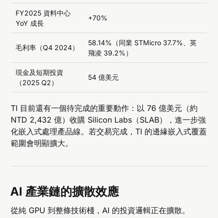
FY2025 資料中心
+70%
YoY 成長
58.14%（同業 STMicro 37.7%、英
毛利率（Q4 2024）
飛凌 39.2%）
現金及短期投資
54 億美元
（2025 Q2）
TI 目前還有一個待完成的重要動作：以 76 億美元（約
NTD 2,432 億）收購 Silicon Labs（SLAB），進一步強
化嵌入式處理產品線。若交易完成，TI 的邊緣嵌入式覆蓋
範圍會明顯擴大。
AI 產業鏈的擴散效應
從純 GPU 到整條技術棧，AI 的投資邏輯正在擴散。