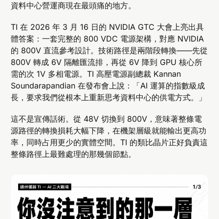
資料中心營運商現在最頭痛的地方。
TI 在 2026 年 3 月 16 日的 NVIDIA GTC 大會上亮出具
體答案：一套完整的 800 VDC 電源架構，對應 NVIDIA
的 800V 直流參考設計。技術路徑是兩階段轉換——先從
800V 轉成 6V 隔離匯流排，再從 6V 降到 GPU 核心所
需的次 1V 多相電源。TI 高壓電源副總裁 Kannan
Soundarapandian 在發布會上說：「AI 運算的指數級成
長，要求我們從根本上重新思考資料中心的供電方式。」
這不是宣傳話術。從 48V 切換到 800V，意味著整條電
源路徑的轉換損耗大幅下降，在機架層級就能輸出更高功
率，同時占用更少的實體空間。TI 的類比晶片正好負責這
整條路徑上最難處理的那幾個節點。