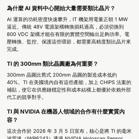
為什麼 AI 資料中心開始大量需要類比晶片？
AI 運算的功耗密度快速攀升，IT 機架用電量正朝 1 MW
逼近。傳統 48V 電源架構轉換損耗過高，必須切換到
800 VDC 架構才能在有限的實體空間輸出足夠功率。電
壓轉換、監控、保護這些環節，都需要高精度類比晶片來
完成。
TI 的 300mm 類比晶圓廠為何重要？
300mm 晶圓比舊式 200mm 晶圓的製造成本低約
40%。TI 在美國境內自有這些產能，加上 CHIPS 法案的
補貼，使它在供應鏈穩定性和成本結構上都優於依賴外部
代工的競爭對手。
TI 與 NVIDIA 在機器人領域的合作有什麼實質內
容？
這次合作於 2026 年 3 月 5 日宣布，核心是將 TI 的毫米
波雷達（IWR6243）透過 NVIDIA Holoscan Sensor