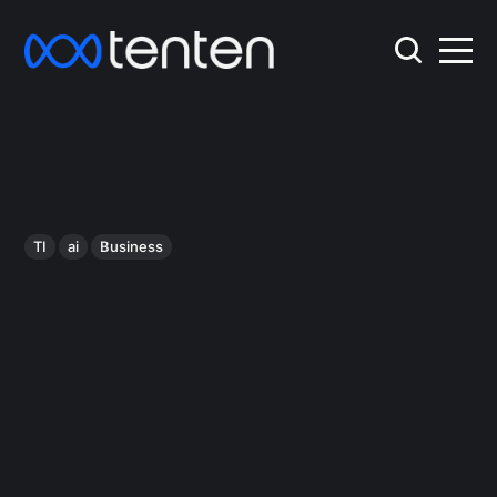
TI
ai
Business