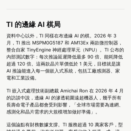
TI 的邊緣 AI 棋局
資料中心以外，TI 同樣在布邊緣 AI 的棋。2026 年 3
月，TI 推出 MSPM0G5187 和 AM13Ex 兩款微控制器，
整合自家 TinyEngine 神經處理單元（NPU）。TI 公布的
內部測試數字：每次推論延遲降低最多 90 倍、能耗降低
超過 120 倍。這兩款晶片單價低於 1 美元，目標就是讓
AI 推論能進入每一個嵌入式系統，包括工廠感測器、家
電和工業設備。
TI 嵌入式處理技術副總裁 Amichai Ron 在 2026 年 4 月
的訪談中說，邊緣 AI 的滲透範圍遠超機器人，幾乎所有
長壽命電子產品都會受到影響，「全球市場需要為連網、
感測化和晶片需求的大規模增加做好準備」。
這個論點有財務數據支撐。TI 服務超過 10 萬家客戶，型