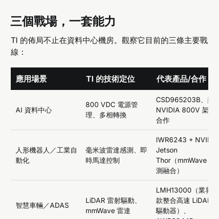
三個戰場，一套能力
TI 的佈局不止在資料中心機房。觀察它目前的三條主要戰
線：
應用場景
TI 的技術定位
代表產品/合作
CSD965203B、與
800 VDC 電源管
AI 資料中心
NVIDIA 800V 架構
理、多相轉換
合作
IWR6243 + NVIDI
人形機器人／工業自
毫米波雷達感測、即
Jetson
動化
時馬達控制
Thor（mmWave 感
測融合）
LMH13000（業界
LiDAR 雷射驅動、
款整合高速 LiDAR
智慧車輛／ADAS
mmWave 雷達
驅動器）、