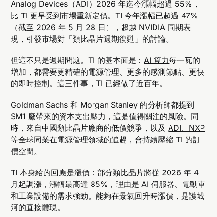
Analog Devices（ADI）2026 年迄今漲幅超過 55%，
比 TI 更早受到市場重新定價。TI 今年漲幅已超過 47%
（截至 2026 年 5 月 28 日），超越 NVIDIA 同期表
現，引發市場對「類比晶片週期復甦」的討論。
但這不只是週期問題。TI 的基本面是：
AI 算力
每一瓦的
增加，都需要更精確的電源管理、更多的感測節點、更快
的即時控制。這三件事，TI 已經做了近百年。
Goldman Sachs 和 Morgan Stanley 的分析師都提到
SM1 廠帶來的資本支出壓力，這是值得關注的風險。同
時，來自中國類比晶片廠商的低價競爭，以及
ADI、NXP
等全球同業
在電源管理領域的追趕，會持續壓縮 TI 的訂
價空間。
TI 本身給的回應是漲價：部分類比晶片將從 2026 年 4
月起調漲，漲幅最高達 85%，理由是 AI 伺服器、電動車
和工業設備的需求強勁。能夠在景氣回升時漲價，是護城
河的直接體現。