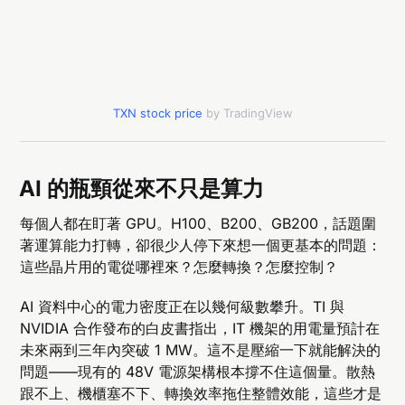
TXN stock price
by TradingView
AI 的瓶頸從來不只是算力
每個人都在盯著 GPU。H100、B200、GB200，話題圍
著運算能力打轉，卻很少人停下來想一個更基本的問題：
這些晶片用的電從哪裡來？怎麼轉換？怎麼控制？
AI 資料中心的電力密度正在以幾何級數攀升。TI 與
NVIDIA 合作發布的白皮書指出，IT 機架的用電量預計在
未來兩到三年內突破 1 MW。這不是壓縮一下就能解決的
問題——現有的 48V 電源架構根本撐不住這個量。散熱
跟不上、機櫃塞不下、轉換效率拖住整體效能，這些才是