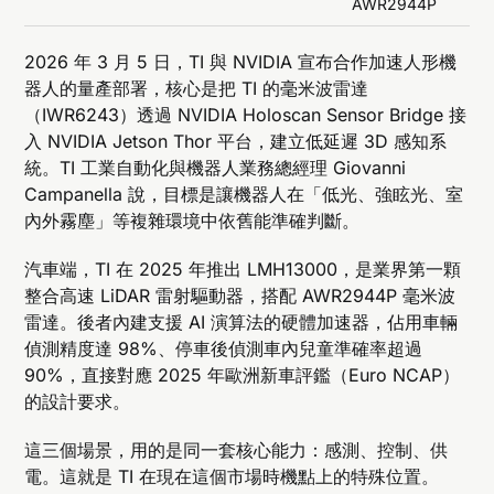
AWR2944P
2026 年 3 月 5 日，TI 與 NVIDIA 宣布合作加速人形機
器人的量產部署，核心是把 TI 的毫米波雷達
（IWR6243）透過 NVIDIA Holoscan Sensor Bridge 接
入 NVIDIA Jetson Thor 平台，建立低延遲 3D 感知系
統。TI 工業自動化與機器人業務總經理 Giovanni
Campanella 說，目標是讓機器人在「低光、強眩光、室
內外霧塵」等複雜環境中依舊能準確判斷。
汽車端，TI 在 2025 年推出 LMH13000，是業界第一顆
整合高速 LiDAR 雷射驅動器，搭配 AWR2944P 毫米波
雷達。後者內建支援 AI 演算法的硬體加速器，佔用車輛
偵測精度達 98%、停車後偵測車內兒童準確率超過
90%，直接對應 2025 年歐洲新車評鑑（Euro NCAP）
的設計要求。
這三個場景，用的是同一套核心能力：感測、控制、供
電。這就是 TI 在現在這個市場時機點上的特殊位置。