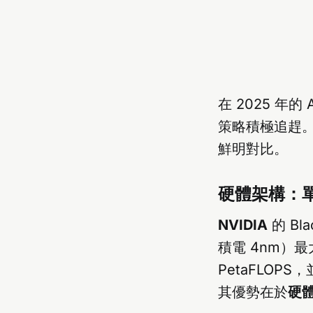
在 2025 年
策略積極追趕
鮮明對比。
硬體架構：單
NVIDIA
的 Bla
積電 4nm）最大
PetaFLOP
其優勢在於
硬