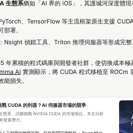
UDA 生態系
猶如「AI 界的 iOS」，其護城河深度體
PyTorch、TensorFlow 等主流框架原生支援 C
可部署。
：Nsight 偵錯工具、Triton 推理伺服器等形成
15 年累積的程式碼庫與開發者社群，使切換成本極
mma AI
實測顯示，將 CUDA 程式移植至 ROCm 
效能損失。
挑戰 CUDA 的利器？AI 伺服器市場的競爭
m 生態系，試圖挑戰 NVIDIA CUDA 的市場地位。本文分析
未來發展潛力。
I: 探索人工智慧的無限可能，科技新聞深度解析
Ewan Mak