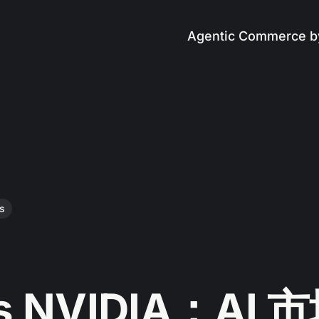
Agentic Commerce b
s
s NVIDIA：AI 