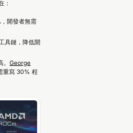
現在：
UDA，開發者無需
完整工具鏈，降低開
高。
George
需重寫 30% 程