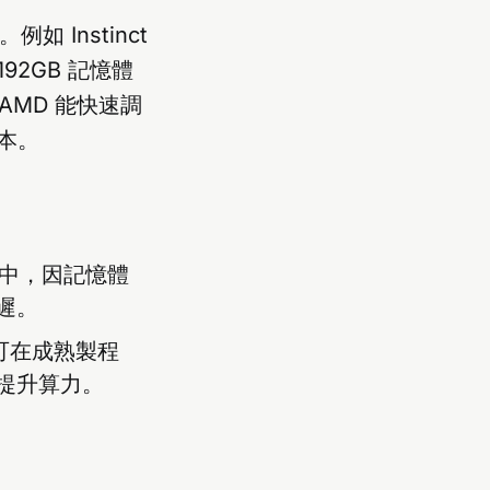
 Instinct
192GB 記憶體
使 AMD 能快速調
本。
理任務中，因記憶體
延遲。
片可在成熟製程
一步提升算力。