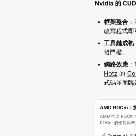
Nvidia 的 C
框架整合
：
改寫程式即
工具鏈成熟
發門檻。
網路效應
：
Hotz
的
Co
式碼並面臨
AMD ROCm：
AMD 推出 ROC
ROCm 的優勢與
Tenten A