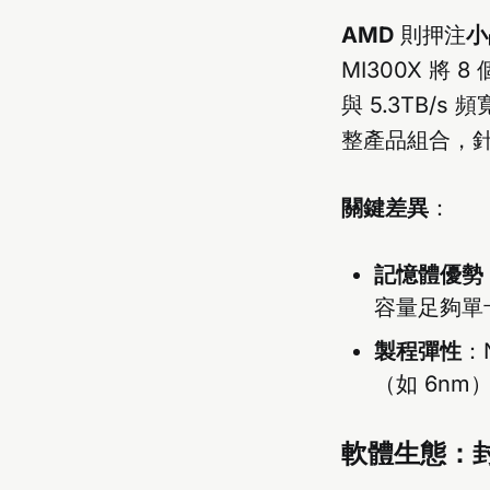
AMD
則押注
小
MI300X 將 
與 5.3TB/s
整產品組合，
關鍵差異
：
記憶體優勢
容量足夠單卡
製程彈性
：
（如 6nm
軟體生態：封