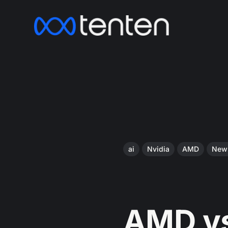
ai
Nvidia
AMD
New
AMD v