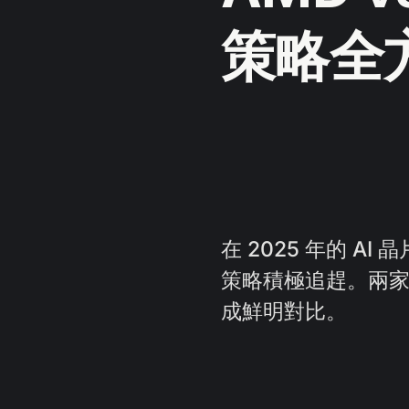
策略全
在 2025 年的 A
策略積極追趕。兩
成鮮明對比。