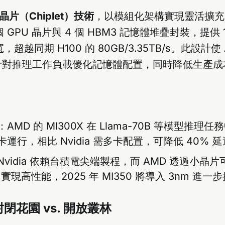
晶片（Chiplet）技術
，以模組化架構實現靈活擴充。例如
8 個 GPU 晶片與 4 個 HBM3 記憶體堆疊封裝，提供 
 頻寬，超越同期 H100 的 80GB/3.35TB/s。此設計
針對推理工作負載優化記憶體配置，同時降低生產成
：AMD 的 MI300X 在 Llama-70B 等模型推
運行，相比 Nvidia 需多卡配置，可降低 40% 
Nvidia 依賴台積電尖端製程，而 AMD 透過小晶
）實現高性能，2025 年 MI350 將導入 3nm 進
閉花園 vs. 開放叢林