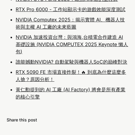
AI 工廠是 NVIDIA 提出的新工業革命基礎設施，旨
RTX Pro 6000 - 工作站顯示卡的遊戲效能深度測試
在優化大規模 AI 計算能力。歐洲計畫於兩年內建
立 20-30 座 AI 工廠，運算能力預計增長十倍，這
NVIDIA Computex 2025：揭示實體 AI、機器人技
將提升 AI 在製造、醫療、語言模型等領域的發
術與主權 AI 工廠的未來藍圖
展。
NVIDIA 加速投資台灣：與鴻海,台積電合作建造 AI
NVIDIA 如何透過區域合作推動歐洲 AI 發展？
基礎設施 (NVIDIA COMPUTEX 2025 Keynote 懶人
NVIDIA 與多國政府及企業合作，包括法國合作 
包)
18000 個 Grace Blackwell 系統，英國 14000 個 
Blackwell GPU，與德國、義大利等多國推動主權 
誰能撼動NVIDIA? 自動駕駛與機器人SoC的巔峰對決
AI 模型和工業 AI 雲端基礎設施，從區域層面提升 
RTX 5090 FE 市場直接炸裂！🔥 到底為什麼這麼多
AI 的應用和落地。
人搶？原因分析！
NVIDIA 在 GTC 大會上公佈了哪些新產品？
黃仁勳提到的 AI 工廠 (AI Factory) 將會是所有產業
NVIDIA 發布了史上最小的 AI 裝置 DGX Spark，
的核心引擎
搭載 GB10 超級晶片，運算性能達 1 PetaFLOP，
將於 2025 年 7 月起出貨，售價約 4000 美元。
此外還展示了最新機器人技術平台 Isaac Sim 5.0 
和安全架構 Halos。
Share this post
CUDA-Q 量子運算平台的突破性特點是什麼？
CUDA-Q 平台結合量子與古典運算，目前已應用於