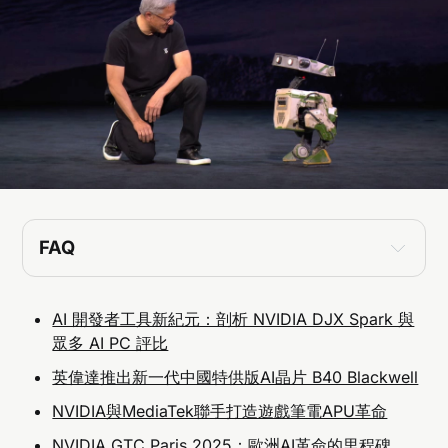
FAQ
NVIDIA 在 GTC Paris 2025 公布了哪些重大突
破？
AI 開發者工具新紀元：剖析 NVIDIA DJX Spark 與
NVIDIA 在 GTC Paris 2025 中宣布了一系列技術
眾多 AI PC 評比
突破，包括新一代 AI 運算平台 Grace Blackwell 
NVL72 系統，以及專為 AI 工廠設計的 GB200 系
英偉達推出新一代中國特供版AI晶片 B40 Blackwell
統。同時還推出 CUDA-Q 混合量子運算平台，展
現 AI 計算與量子運算即將進入轉折點。
NVIDIA與MediaTek聯手打造遊戲筆電APU革命
AI 工廠 (AI Factory) 是什麼？對未來有何影響？
NVIDIA GTC Paris 2025：歐洲AI革命的里程碑