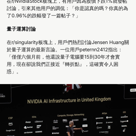
在r/NvidiaStock板塊上，有用戶因為股價下跌1%就發帖
討論，引來其他用戶的調侃：「你是認真的嗎？你真的為
了0.96%的跌幅發了一篇帖子？」
量子運算討論
在r/singularity板塊上，用戶們熱烈討論Jensen Huang關
於量子運算的最新言論。一位用戶peternn2412指出：
「僅僅六個月前，他還說量子電腦要15到30年才會實
用，現在卻說我們正接近『轉折點』，這確實令人困
惑」。