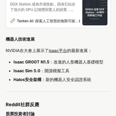
DGX Station 成為市場焦點，因為它結合
了強大的 GPU 記憶體與驚人的頻寬，讓
機器學習、資料科學與大型語言模型
（LLM）訓練在本地端成為可能
Tenten AI: 探索人工智慧的無限可能，科技新聞深度解析
K
機器人技術進展
NVIDIA在大會上展示了
Isaac平台
的最新進展：
Isaac GR00T N1.5
：改進的人形機器人基礎模型
Isaac Sim 5.0
：開源模擬工具
Halos安全架構
：新的機器人安全認證系統
Reddit社群反應
股票投資者討論