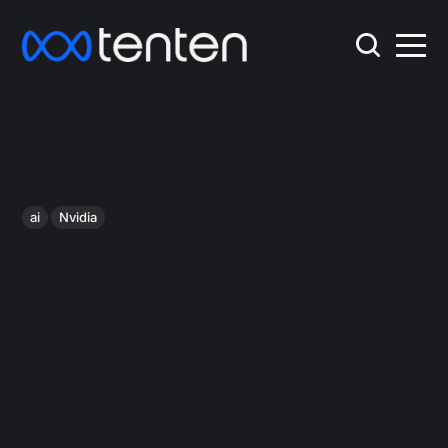
ai
Nvidia