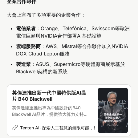
企業合作夥伴
大會上宣布了多項重要的企業合作：
電信業者
：Orange、Telefónica、Swisscom等歐洲
電信巨頭與NVIDIA合作部署AI基礎設施
雲端服務商
：AWS、Mistral等合作夥伴加入NVIDIA
DGX Cloud Lepton服務
製造業
：ASUS、Supermicro等硬體廠商展示基於
Blackwell架構的新系統
英偉達推出新一代中國特供版AI晶
片 B40 Blackwell
英偉達隆重推出專為中國設計的B40
Blackwell AI晶片，提供強大算力支持，
助力中國企業加速AI技術整合
Tenten AI: 探索人工智慧的無限可能，科技新聞深度解析
A