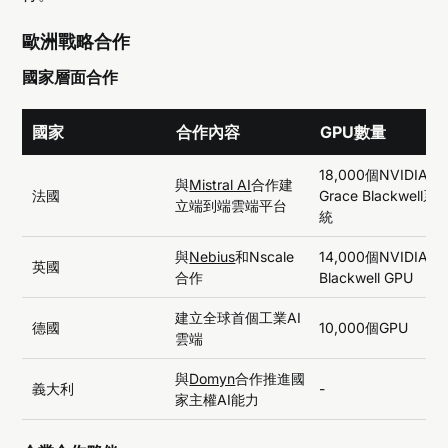
歐洲戰略合作
國家層面合作
國家
合作內容
GPU數量
18,000個NVIDIA
與
Mistral AI
合作建
法國
Grace Blackwell系
立端到端雲端平台
統
與
Nebius
和Nscale
14,000個NVIDIA
英國
合作
Blackwell GPU
建立全球首個工業AI
德國
10,000個GPU
雲端
與
Domyn
合作推進國
義大利
-
家主權AI能力