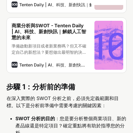
個優勢，抓住每一次機遇，避免一切潛在
Tenten Daily | AI、科技、新創快訊｜解鎖人工智慧的未來
的威脅。這時候你可以試試SWOT分析
法!
商業分析與SWOT - Tenten Daily
| AI、科技、新創快訊｜解鎖人工智
慧的未來
準備啟動新項目或者新業務嗎？但又不確
定自己的新想法？要想做出最明智的決
定，必須方方面面都考慮周全，利用每一
個優勢，抓住每一次機遇，避免一切潛在
Tenten Daily | AI、科技、新創快訊｜解鎖人工智慧的未來
的威脅。這聽起來似乎是很艱難的工作，
不是嗎? 這時候你可以試試SWOT分析
法!
步驟 1：分析前的準備
在深入實際的 SWOT 分析之前，必須先定義範圍和目
標。以下是分析前準備中需要考慮的關鍵因素：
SWOT 分析的目的
：您是要分析整個商業項目、新的
產品線還是特定項目？確定重點將有助於指導您的分
析。