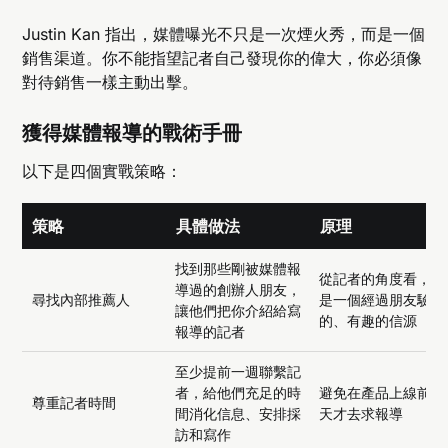
Justin Kan 指出，媒體曝光不只是一次煙火秀，而是一個
銷售渠道。你不能指望記者自己發現你的偉大，你必須像
對待銷售一樣主動出擊。
獲得媒體報導的戰術手冊
以下是四個實戰策略：
策略
具體做法
原理
找到那些剛被媒體報
從記者的角度看，這
導過的創辦人朋友，
尋找內部推薦人
是一個經過朋友驗證
讓他們把你介紹給寫
的、有趣的信源
報導的記者
至少提前一週聯繫記
者，給他們充足的時
避免在產品上線前一
尊重記者時間
間消化信息、安排採
天才去求報導
訪和寫作