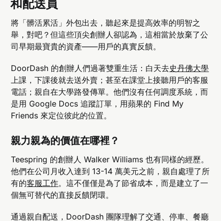
和配送員
將「髒活累活」外包出去，聽起來是提高效率的明智之
舉，對吧？但這些頂尖創辦人卻認為，這相當於放棄了公
司早期最寶貴的資產——用戶的真實反饋。
DoorDash 的創辦人們過著雙重生活：白天去
史丹佛大學
上課，下課後就去送外賣；甚至在課堂上接聽用戶的客服
電話；親自在大學路發傳單。他們沒有任何調度系統，而
是用 Google Docs 追蹤訂單，用蘋果的 Find My
Friends 來定位彼此的位置。
親力親為的價值在哪裡？
Teespring 的創辦人 Walker Williams 也有同樣的經歷。
他們在公司月收入達到 13-14 萬美元之前，親自處理了所
有的
客服工作
。這不僅僅是為了節省成本，而是建立了一
個無可替代的直接反饋閉環。
通過親自配送，DoorDash 團隊理解了交通、停車、餐廳