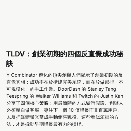
TLDV：創業初期的四個反直覺成功秘
訣
Y Combinator
孵化的頂尖創辦人們揭示了創業初期的反
直覺真相：成功不在於構建完美系統，而在於做那些「不
可規模化」的手工作業。
DoorDash
的
Stanley Tang
、
Teespring
的
Walker Williams
和
Twitch
的
Justin Kan
分享了四個核心策略：用最簡陋的方式驗證假設、創辦人
必須親自做客服、專注下一個 10 倍增長而非百萬用戶、
以及把媒體曝光當成手動銷售戰役。這些看似笨拙的方
法，才是撬動早期增長最有力的槓桿。