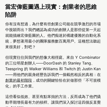
當宏偉藍圖遇上現實：創業者的思維
陷阱
你有沒有想過，為什麼有些創業公司能在競爭激烈的市場
中脫穎而出？我們總認為成功的創辦人是那些從第一天起
就能描繪宏偉藍圖的人。他們痴迷於構建優雅的自動化系
統，夢想著用最小的團隊服務數百萬用戶。這種想法聽起
來很美好，對吧？
但現實往往與我們的想像大相徑庭。來自 Y Combinator
的三位明星創辦人——DoorDash 的 Stanley Tang、
Teespring 的 Walker Williams 和 Twitch 的 Justin Kan
——用他們的親身經歷告訴我們一個截然相反的真相：在
創業的最初階段
，成功的關鍵恰恰在於做那些「不可規模
化」的手工作業。
這些看似低效、甚至有點笨拙的方法，反而成為了他們撬
動早期增長最有力的槓桿。讓我們深入探討這四個反直覺