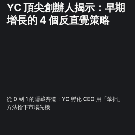
YC 頂尖創辦人揭示：早期
增長的 4 個反直覺策略
從 0 到 1 的隱藏賽道：YC 孵化 CEO 用「笨拙」
方法搶下市場先機