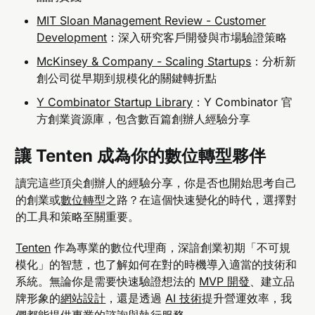
MIT Sloan Management Review - Customer
Development
：深入研究客戶開發與市場驗證策略
McKinsey & Company - Scaling Startups
：分析新
創公司從早期到規模化的關鍵轉折點
Y Combinator Startup Library
：Y Combinator 官
方創業資源庫，包含數百篇創辦人經驗分享
讓 Tenten 成為你的數位轉型夥伴
讀完這些頂尖創辦人的經驗分享，你是否也開始思考自己
的創業或
數位轉型
之路？在這個快速變化的時代，選擇對
的工具和策略至關重要。
Tenten
作為專業的數位代理商，深諳創業初期「不可規
模化」的智慧，也了解如何在對的時機導入適當的技術和
系統。無論你是需要快速驗證想法的
MVP 開發
、建立品
牌形象的
網站設計
，還是透過
AI 技術
提升營運效率，我
們都能提供專業的諮詢與執行服務。