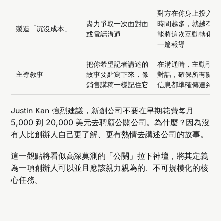
對方在你身上投入的
盡力爭取一次面對面
時間越多，就越有可
製造「沉沒成本」
或電話溝通
能將這次互動轉化成
一篇報導
把你希望記者講述的
在溝通時，主動引導
主導敘事
故事要點寫下來，像
對話，確保所有關鍵
銷售講稿一樣記住它
信息都準確傳達到位
Justin Kan 強烈建議，新創公司不要在早期花費每月
5,000 到 20,000 美元去聘顧公關公司。為什麼？因為沒
有人比創辦人自己更了解、更有熱情去講述公司的故事。
這一觀點將看似高深莫測的「公關」拉下神壇，將其定義
為一項創辦人可以並且應該親力親為的、不可規模化的核
心任務。