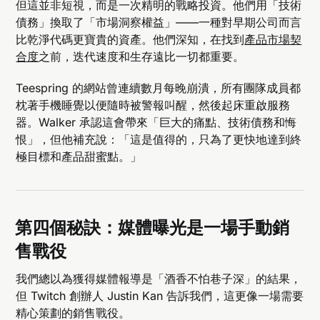
但這並非短視，而是一次精明的戰略投資。他們用「技術
債務」換取了「市場洞察權益」——一種對早期公司而言
比乾淨代碼更寶貴的資產。他們深知，在找到
產品市場契
合度
之前，迭代速度和生存遠比一切都重要。
Teespring 的網站曾連續數月每晚崩潰，所有團隊成員都
枕著手機睡覺以便隨時被警報叫醒，然後起床重啟服務
器。Walker 承認這會帶來「巨大的痛點、技術債務和悔
恨」，但他補充說：「這是值得的，只為了更快地達到終
極目標和產品甜蜜點。」
第四個秘訣：媒體曝光是一場手動銷
售戰役
我們總以為獲得媒體報導是「酒香不怕巷子深」的結果，
但 Twitch 創辦人 Justin Kan 告訴我們，這更像一場需要
精心策劃的銷售戰役。