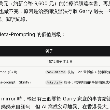
 美元（約新台幣 9,600 元）的治療師讀這本書、
時也做不完，原因是治療師沒辦法存取 Garry 過去
譜、閱讀紀錄。
eta-Prompting 的價值層級：
例子
「幫我摘要這本書」
mpt（Skill）
技能：22 章拆解 + 雙欄映
book-mirror
a-prompt（Skillify）
指令：把剛剛做的事情抽象成
/skillify
k-mirror 時，輸出有三個關於 Garry 家庭的事
媽媽來自緬甸，但 AI 寫成父母離異、在香港長大