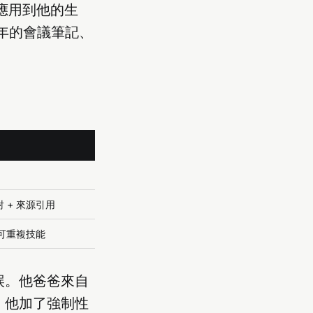
再應用到他的生
一年的會議筆記、
射 + 來源引用
可重複技能
實錯誤。他爸爸來自
。他加了強制性