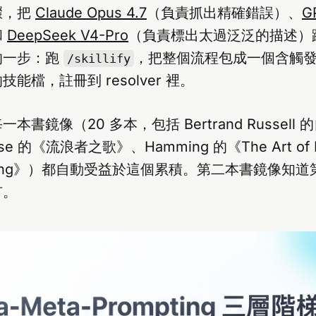
驟，把
Claude Opus 4.7
（負責抓出精確錯誤）、
G
和
DeepSeek V4-Pro
（負責標出太過泛泛的描述）
的一步：跑
，把整個流程包成一個含觸
/skillify
能檔，註冊到 resolver 裡。
書鏡像（20 多本，包括 Bertrand Russell 
sse 的《流浪者之歌》、Hamming 的《The Art of Do
neering》）都自動受益於這個累積。第二本書鏡像知
有。