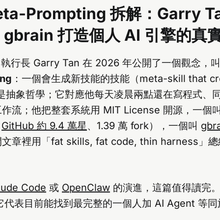
ta-Prompting 拆解：Garry T
 + gbrain 打造個人 AI 引擎的
or 執行長 Garry Tan 在 2026 年公開了一個觀念，
ing
：一個會生成新技能的技能（meta-skill that cre
。這不是抽象哲學；它對應他每天凌晨兩點還在寫程式、同
流；他把整套系統用 MIT License 開源，一個叫 
，
GitHub 約 9.4 萬星
、1.39 萬 fork），一個叫
gbr
用「fat skills, fat code, thin harne
aude Code
或
OpenClaw
的演進，這篇值得讀完。
它代表目前能找到最完整的一個人加 AI Agent 
。