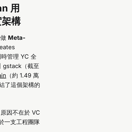
an 用
真實架構
叫做
Meta-
ates
時管理 YC 全
gstack（截至
ain
（約 1.49 萬
ss」總結了這個架構的
原因不在於 VC
等同於一支工程團隊