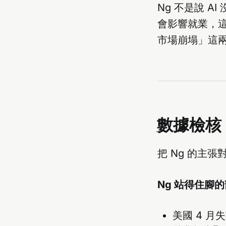
Ng 不是說 
會影響就業，
市場崩塌」這
數據檢核
把 Ng 的主
Ng 站得住腳
美國 4 月失