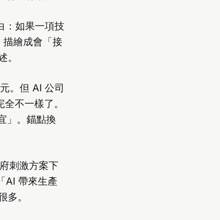
直白：如果一項技
 描繪成會「接
述。
元。但 AI 公司
完全不一樣了。
便宜」。錨點換
與政府刺激方案下
AI 帶來生產
很多。