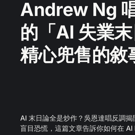
Andrew N
的「AI 失業
精心兜售的敘
AI 末日論全是炒作？吳恩達唱反調
盲目恐慌，這篇文章告訴你如何在 AI