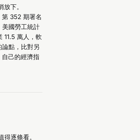
悄悄放下。
ch》第 352 期署名
。美國勞工統計
11.5 萬人，軟
 的論點，比對另
opic 自己的經濟指
，值得逐條看。