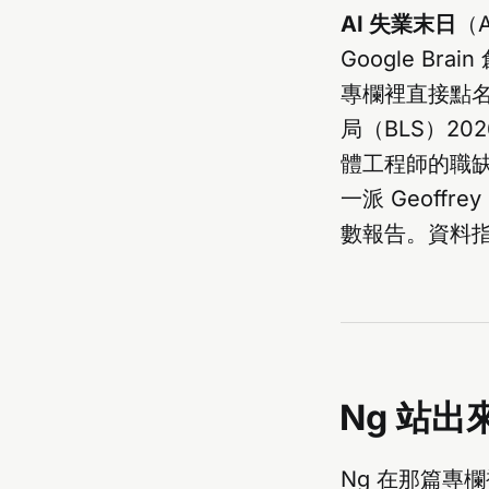
AI 失業末日
（
Google Brai
專欄裡直接點名
局（BLS）20
體工程師的職缺數
一派 Geoffre
數報告。資料
Ng 站
Ng 在那篇專