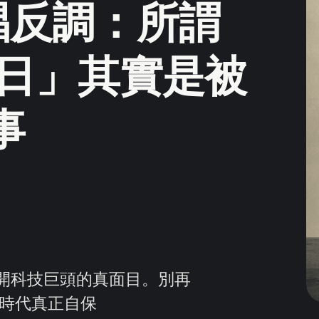
g 唱反調：所謂
末日」其實是被
事
揭開科技巨頭的真面目。別再
 時代真正自保