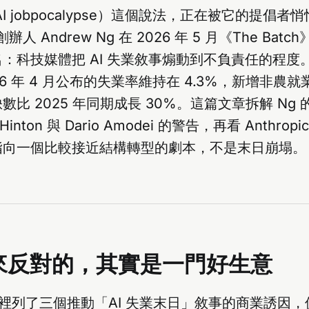
AI jobpocalypse）這個說法，正在被它的提倡者
n 創辦人 Andrew Ng 在 2026 年 5 月《The Bat
：科技媒體把 AI 失業敘事煽動到不負責任的程度
26 年 4 月公布的失業率維持在 4.3%，新增非農就業 
比 2025 年同期成長 30%。這篇文章拆解 Ng
y Hinton 與 Dario Amodei 的警告，再看 Anthr
指向一個比較接近結構轉型的劇本，不是末日崩塌。
出來反對的，其實是一門好生意
欄裡列了三個推動「AI 失業末日」敘事的商業誘因