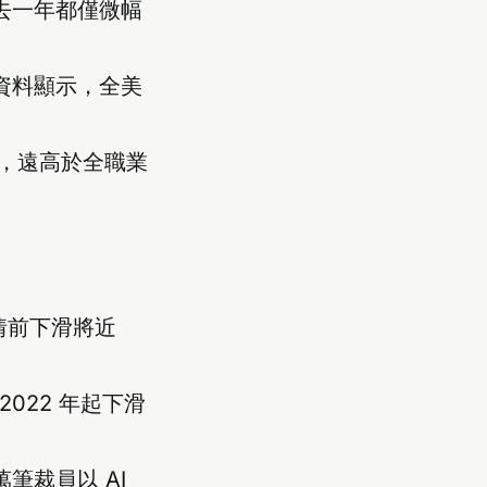
過去一年都僅微幅
1 資料顯示，全美
7%，遠高於全職業
疫情前下滑將近
2022 年起下滑
5 萬筆裁員以 AI