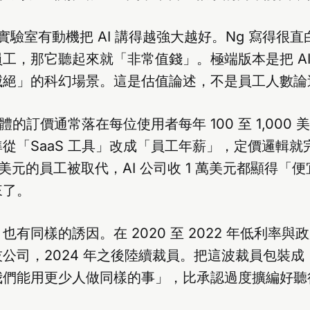
I 實驗室有動機把 AI 講得越強大越好。Ng 寫得很
工，那它聽起來就「非常值錢」。極端版本是把 AI
滅絕」的科幻場景。這是估值論述，不是員工人數論
軟體的訂價通常落在每位使用者每年 100 至 1,000 美
從「SaaS 工具」改成「員工年薪」，定價邏輯就
 萬美元的員工被取代，AI 公司收 1 萬美元都顯得「
來了。
 也有同樣的誘因。在 2020 至 2022 年低利率
公司，2024 年之後陸續裁員。把這波裁員包裝成「
我們能用更少人做同樣的事」，比承認過度擴編好聽