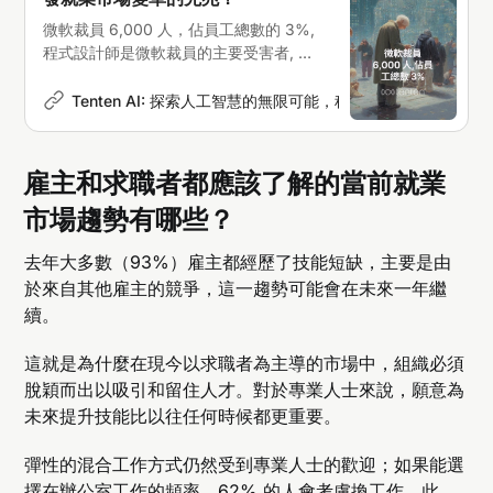
微軟裁員 6,000 人，佔員工總數的 3%,
程式設計師是微軟裁員的主要受害者, 這
是 AI 大失業潮的前兆?
Tenten AI: 探索人工智慧的無限可能，科技新聞深度解析
Er
雇主和求職者都應該了解的當前就業
市場趨勢有哪些？
去年大多數（93%）雇主都經歷了技能短缺，主要是由
於來自其他雇主的競爭，這一趨勢可能會在未來一年繼
續。
這就是為什麼在現今以求職者為主導的市場中，組織必須
脫穎而出以吸引和留住人才。對於專業人士來說，願意為
未來提升技能比以往任何時候都更重要。
彈性的混合工作方式仍然受到專業人士的歡迎；如果能選
擇在辦公室工作的頻率，62% 的人會考慮換工作。此