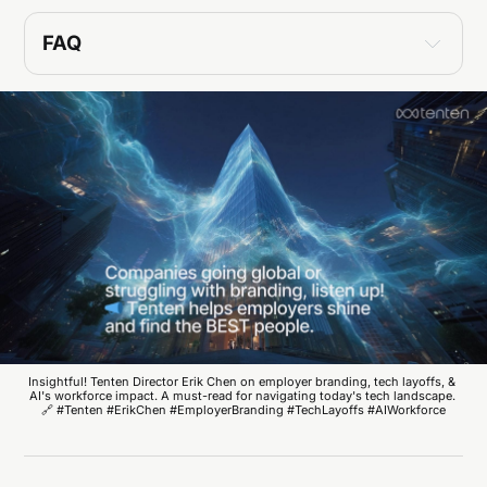
FAQ
雇主品牌對求職者有什麼重要性？
現代求職者在選擇公司時，注重公司價值觀、多元
包容性和可持續發展的承諾。調查顯示，有85%的
專業人士認為公司的使命感是一個關鍵的吸引力因
素。
在數位時代，什麼特質能夠吸引頂尖人才？
頂尖人才更重視工作與生活的平衡、彈性的混合工
作模式，以及公司提供的全方位福利待遇。同時，
企業需要展現對員工長期發展的支持。
AI 導致的裁員潮如何影響科技產業的未來？
AI 的興起促使科技巨頭進行組織調整，雖帶來部分
裁員，但也創造了諸如 AI 工程師、業務分析師等
新興崗位。AI 並非威脅，而是提升生產力的契機。
Insightful! Tenten Director Erik Chen on employer branding, tech layoffs, & 
AI's workforce impact. A must-read for navigating today's tech landscape. 
🔗 #Tenten #ErikChen #EmployerBranding #TechLayoffs #AIWorkforce
薪資透明度為什麼對企業招募重要？
根據調查，79%的員工認為薪資透明至關重要。薪
資透明能提高員工信任，並幫助企業吸引更多優秀