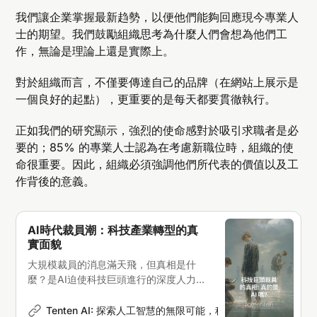
我們讓企業掌握最新趋勢，以便他們能夠回應現今專業人
士的期望。我們鼓勵組織思考為什麼人們會想為他們工
作，無論是理論上還是實際上。
對於組織而言，不僅要傳達自己的品牌（在網站上展示是
一個良好的起點），更重要的是每天都要貫徹執行。
正如我們的研究顯示，強烈的使命感對於吸引求職者是必
要的；85% 的專業人士認為在考慮新職位時，組織的使
命很重要。因此，組織必須強調他們所代表的價值以及工
作背後的意義。
AI時代裁員潮：科技產業轉型的真
實面貌
大規模裁員的消息滿天飛，但真相是什
麼？是AI迫使科技巨頭進行的深度人力重
組
Tenten AI: 探索人工智慧的無限可能，科技新聞深度解析
Er