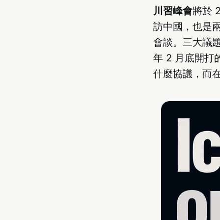
川習峰會
將於 
訪中國，也是
會談。三大議題
年 2 月底開
什麼協議，而