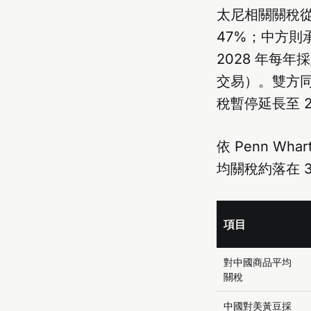
太尼相關關稅從 
47%；中方則承諾
2028 年每年採
交易）。雙方同
稅暫停延長至 202
依 Penn Wh
均關稅約落在 3
項目
對中國商品平均
關稅
中國對美黃豆採