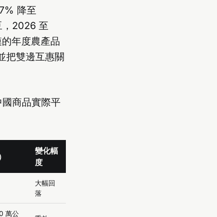
7% 降至
豆，2026 至
 規模的年度農產品
，並把雙邊互惠關
國對中國商品實際平
變化幅
）
度
大幅回
落
00 萬公