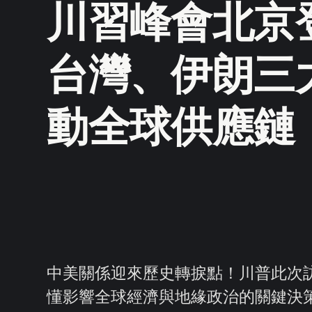
川習峰會北京
台灣、伊朗三
動全球供應鏈
中美關係迎來歷史轉捩點！川普此次
懂影響全球經濟與地緣政治的關鍵決