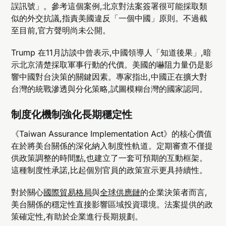
誤訊號」。參考這個案例,北京對法案簽署很可能採取類
似的外交抗議,指責美國違反「一個中國」原則。不過截
至目前,官方聲明尚未公開。
Trump 在11月訪談中曾表示,中國領導人「知道後果」,暗
示北京清楚採取軍事行動的代價。美國的嚇阻力量仍是影
響中國對台決策的關鍵因素。專家指出,中國正在擴大對
台灣的統戰滲透與分化策略,試圖模糊台灣的國家認同。
制度化機制強化長期穩定性
《Taiwan Assurance Implementation Act》的核心價值
在於將美台關係的深化納入制度性軌道。定期審查不僅提
供政策調整的時間點,也建立了一套可預期的互動框架。
這種制度性承諾,比起個別官員的政策宣示更具持續性。
對於關心
國際貿易格局
與
全球供應鏈
的企業決策者而言,
美台關係的穩定性直接影響區域投資環境。法案提供的政
策確定性,有助於企業進行長期規劃。