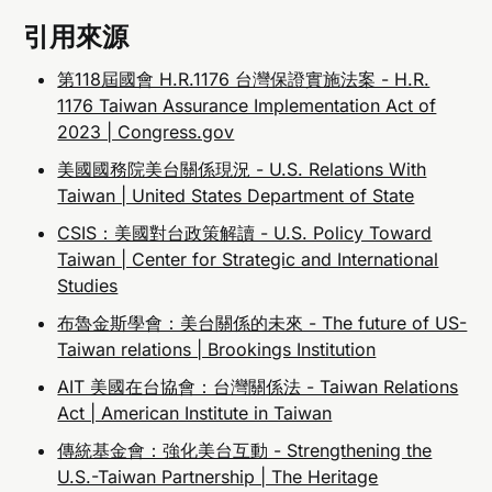
引用來源
第118屆國會 H.R.1176 台灣保證實施法案 - H.R.
1176 Taiwan Assurance Implementation Act of
2023 | Congress.gov
美國國務院美台關係現況 - U.S. Relations With
Taiwan | United States Department of State
CSIS：美國對台政策解讀 - U.S. Policy Toward
Taiwan | Center for Strategic and International
Studies
布魯金斯學會：美台關係的未來 - The future of US-
Taiwan relations | Brookings Institution
AIT 美國在台協會：台灣關係法 - Taiwan Relations
Act | American Institute in Taiwan
傳統基金會：強化美台互動 - Strengthening the
U.S.-Taiwan Partnership | The Heritage