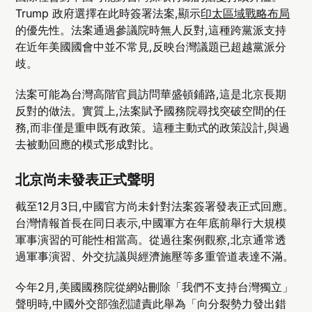
Trump 政府選擇在此時簽署法案,顯示
印太區域戰略布局
的優先性。法案通過參議院時無人反對,這種跨黨派支持
在近年美國國會中並不常見,反映台灣議題已超越黨派分
歧。
法案可能為台灣高階官員訪問華盛頓鋪路,這是北京長期
反對的做法。實質上,法案賦予國務院尋找突破空間的任
務,而非僅是重申既有政策。這種主動式的政策設計,與過
去被動回應的模式形成對比。
北京尚未發表正式聲明
截至12月3日,中國官方尚未針對法案簽署發表正式回應。
台灣情報首長在同日表示,中國軍方在年底前舉行大規模
軍事演習的可能性相當高。從過往案例觀察,北京通常透
過軍事演習、外交抗議與經濟施壓等多重管道表達不滿。
今年2月,美國國務院從網站刪除「我們不支持台灣獨立」
聲明時,中國外交部強烈譴責此舉為「向分裂勢力發出錯