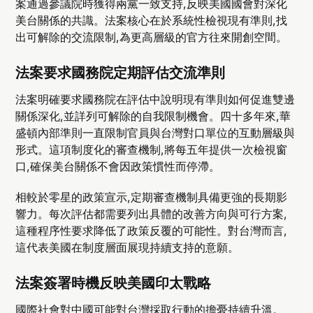
案通過參議院時獲得兩黨一致支持,反映美國國會對深化
美台關係的共識。法案核心在於系統性檢視現有準則,找
出可解除的交流限制,為更高層級的官方往來開創空間。
法案要求國務院定期評估交流準則
法案明確要求國務院在評估中說明現有準則如何促進雙邊
關係深化,並詳列可解除的自我限制機會。四十多年來,華
盛頓內部準則一直限制官員與台灣對口單位的互動層級與
形式。這項制度化的審查機制,將每五年提供一次檢視窗
口,確保美台關係不會因政策慣性而停滯。
相較於零星的政策宣示,定期審查機制具備更強的長期影
響力。每次評估都需要列出具體的改善方向與可行方案,
這種程序性要求降低了政策反覆的可能性。對台灣而言,
這代表美國在制度層面展現持續支持的意願。
法案簽署時機反映美國印太戰略
國際社會對中國可能對台灣採取行動的擔憂持續升溫。