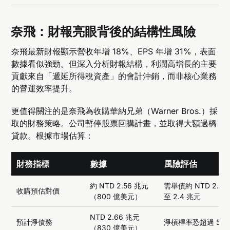
奈飛：財報亮眼背後的結構性風險
奈飛最新財報顯示營收年增 18%、EPS 年增 31%，表面
數據看似強勁。但深入分析財報結構，利潤高增長的主要
貢獻來自「遞延所得稅資產」的會計沖銷，而非核心業務
的營運效率提升。
更值得關注的是奈飛為收購華納兄弟（Warner Bros.）採
取的財務策略。公司暫停股票回購計畫，並取得大額過橋
貸款。根據市場估算：
財務指標
數據
風險評估
約 NTD 2.56 兆元
需舉債約 NTD 2.24
收購預估對價
（800 億美元）
至 2.4 兆元
NTD 2.66 兆元
預計淨債務
淨槓桿率恐超過 5 倍
（830 億美元）