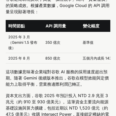
的策略成效。根據產業數據，Google Cloud 的 API 調用
量呈現顯著增長：
時間節點
API 調用量
變化幅度
2025 年 3 月
（Gemini 1.5 發布
350 億次
基準值
後）
2025 年 8 月
850 億次
五個月內成長 143%
這項數據意味著企業端對谷歌 AI 服務的採用速度超出預
期。隨著 Gemini 後續版本推出，谷歌在模型效能與定價
能力上取得平衡，雲業務邊際利潤已轉正。
資本支出方面，谷歌 2025 年預計投入 NTD 2.9 兆至 3
兆元（約 910 至 930 億美元）。這筆資金主要流向能源
基礎設施與算力擴建，包括近期以 NTD 1,520 億元（約
47.5 億美元）收購
Intersect Power
，直接鎖定稀缺的電