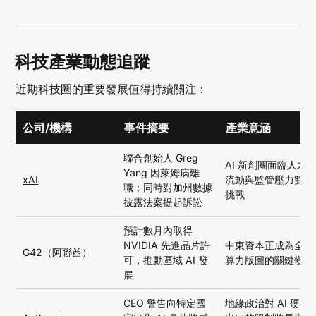
科技產業動態追蹤
近期科技圈的重要發展值得持續關注：
公司/機構
事件摘要
產業意涵
聯合創始人 Greg
AI 新創圈面臨人才
Yang 因萊姆病離
xAI
流動與監管壓力雙重
職；同時對加州數據
挑戰
披露法案提起訴訟
預計數月內取得
NVIDIA 先進晶片許
中東資本正成為全球
G42（阿聯酋）
可，推動區域 AI 發
算力版圖的關鍵變數
展
CEO 警告向特定國
地緣政治對 AI 硬體