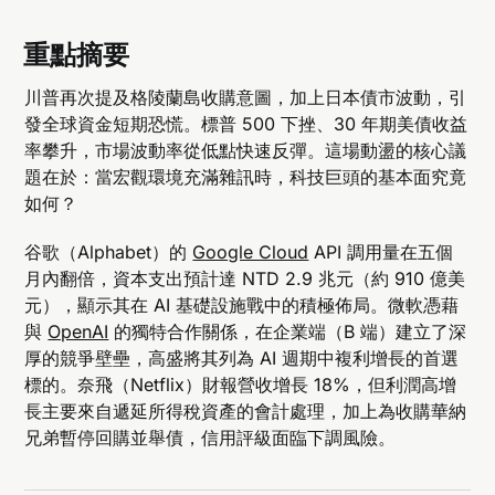
重點摘要
川普再次提及格陵蘭島收購意圖，加上日本債市波動，引
發全球資金短期恐慌。標普 500 下挫、30 年期美債收益
率攀升，市場波動率從低點快速反彈。這場動盪的核心議
題在於：當宏觀環境充滿雜訊時，科技巨頭的基本面究竟
如何？
谷歌（Alphabet）的
Google Cloud
API 調用量在五個
月內翻倍，資本支出預計達 NTD 2.9 兆元（約 910 億美
元），顯示其在 AI 基礎設施戰中的積極佈局。微軟憑藉
與
OpenAI
的獨特合作關係，在企業端（B 端）建立了深
厚的競爭壁壘，高盛將其列為 AI 週期中複利增長的首選
標的。奈飛（Netflix）財報營收增長 18%，但利潤高增
長主要來自遞延所得稅資產的會計處理，加上為收購華納
兄弟暫停回購並舉債，信用評級面臨下調風險。