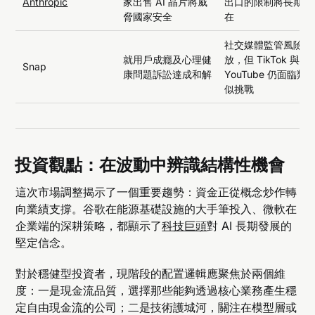
Anthropic
家出售 AI 晶片將威
出口的限制將長期存
脅國家安全
在
社交媒體監管風險釋
就用戶成癮及心理健
放，但 TikTok 與
Snap
康問題訴訟達成和解
YouTube 仍面臨類
似挑戰
投資觀點：在波動中辨識結構性機會
這次市場調整揭示了一個重要趨勢：資金正從概念炒作轉
向業績支撐。谷歌在能源基礎設施的大手筆投入、微軟在
企業端的深耕策略，都顯示了
科技巨頭
對 AI 長期發展的
堅定信念。
對於穩健型投資者，現階段的配置邏輯應聚焦於兩個維
度：一是現金流品質，選擇那些能夠透過核心業務產生穩
定自由現金流的公司；二是技術護城河，關注在模型層或