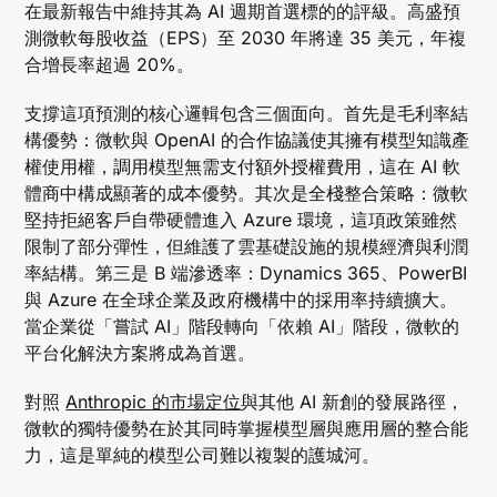
在最新報告中維持其為 AI 週期首選標的的評級。高盛預
測微軟每股收益（EPS）至 2030 年將達 35 美元，年複
合增長率超過 20%。
支撐這項預測的核心邏輯包含三個面向。首先是毛利率結
構優勢：微軟與 OpenAI 的合作協議使其擁有模型知識產
權使用權，調用模型無需支付額外授權費用，這在 AI 軟
體商中構成顯著的成本優勢。其次是全棧整合策略：微軟
堅持拒絕客戶自帶硬體進入 Azure 環境，這項政策雖然
限制了部分彈性，但維護了雲基礎設施的規模經濟與利潤
率結構。第三是 B 端滲透率：Dynamics 365、PowerBI
與 Azure 在全球企業及政府機構中的採用率持續擴大。
當企業從「嘗試 AI」階段轉向「依賴 AI」階段，微軟的
平台化解決方案將成為首選。
對照
Anthropic 的市場定位
與其他 AI 新創的發展路徑，
微軟的獨特優勢在於其同時掌握模型層與應用層的整合能
力，這是單純的模型公司難以複製的護城河。