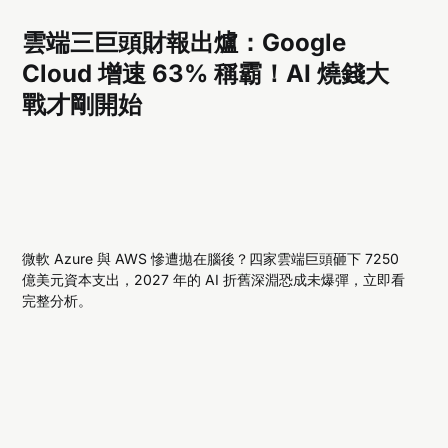
雲端三巨頭財報出爐：Google
Cloud 增速 63% 稱霸！AI 燒錢大
戰才剛開始
微軟 Azure 與 AWS 慘遭拋在腦後？四家雲端巨頭砸下 7250
億美元資本支出，2027 年的 AI 折舊深淵恐成未爆彈，立即看
完整分析。