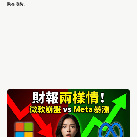
拋在腦後。