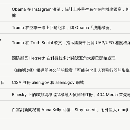
Obama 在 Instagram 澄清：統計上外星生命存在的機率很高
據
Trump 在空軍一號上回應記者，稱 Obama「洩露機密」
0
Trump 在 Truth Social 發文，指示國防部公開 UAP/UFO 相關檔
國防部長 Hegseth 在科羅拉多州確認五角大廈已開始處理
《紐約郵報》報導即將公開的檔案「可能包含非人類飛行器的影像
7 日
CISA 註冊 alien.gov 和 aliens.gov 網域
Bluesky 上的聯邦網域追蹤機器人偵測到註冊，404 Media 首先
白宮副新聞秘書 Anna Kelly 回覆「Stay tuned!」附外星人 emoji