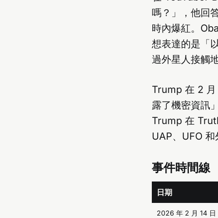
嗎？」，他回答
時內爆紅。Oba
想表達的是「
過外星人接觸
Trump 在 2
露了機密資訊
Trump 在 
UAP、UFO
事件時間線
日期
2026 年 2 月 14 日