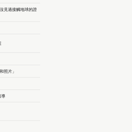
，但沒見過接觸地球的證
案
和照片」
報導