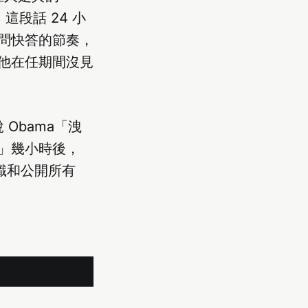
這段話 24 小
合快問快答的節奏，
他在任期間沒見
說 Obama「洩
」幾小時後，
始辨識和公開所有