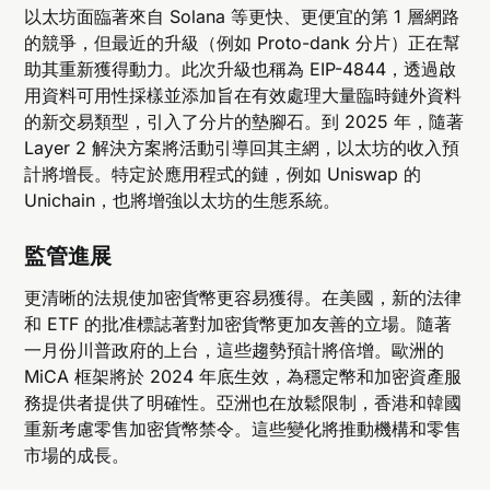
以太坊面臨著來自 Solana 等更快、更便宜的第 1 層網路
的競爭，但最近的升級（例如 Proto-dank 分片）正在幫
助其重新獲得動力。此次升級也稱為 EIP-4844，透過啟
用資料可用性採樣並添加旨在有效處理大量臨時鏈外資料
的新交易類型，引入了分片的墊腳石。到 2025 年，隨著
Layer 2 解決方案將活動引導回其主網，以太坊的收入預
計將增長。特定於應用程式的鏈，例如 Uniswap 的
Unichain，也將增強以太坊的生態系統。
監管進展
更清晰的法規使加密貨幣更容易獲得。在美國，新的法律
和 ETF 的批准標誌著對加密貨幣更加友善的立場。隨著
一月份川普政府的上台，這些趨勢預計將倍增。歐洲的
MiCA 框架將於 2024 年底生效，為穩定幣和加密資產服
務提供者提供了明確性。亞洲也在放鬆限制，香港和韓國
重新考慮零售加密貨幣禁令。這些變化將推動機構和零售
市場的成長。