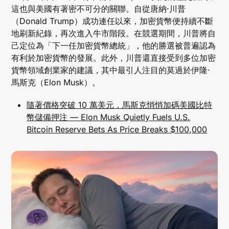
這也與美國有著密不可分的關聯。自從唐納·川普
（Donald Trump）成功連任以來，加密貨幣便持續不斷
地刷新紀錄，再次進入牛市階段。在競選期間，川普將自
己定位為「下一任加密貨幣總統」，他的勝選被普遍認為
有利於加密貨幣的發展。此外，川普還直接受到多位加密
貨幣領域創業家的建議，其中最引人注目的莫過於伊隆·
馬斯克（Elon Musk）。
隨著價格突破 10 萬美元，馬斯克悄悄加碼美國比特
幣儲備押注 — Elon Musk Quietly Fuels U.S.
Bitcoin Reserve Bets As Price Breaks $100,000