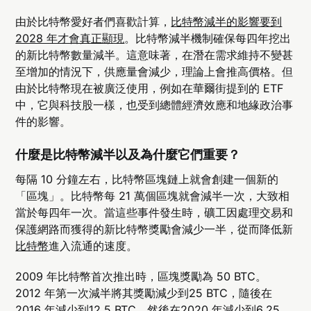
由於比特幣愛好者們喜歡計算，
比特幣減半的影響要到
2028 年才會真正顯現
。比特幣減半機制確保每四年挖出
的新比特幣數量減半。這意味著，在潛在需求維持不變甚
至增加的情況下，供應量會減少，理論上會推高價格。但
由於比特幣現在被廣泛使用，例如在華爾街提到的 ETF
中，它與科技股一樣，也受到總體經濟效應和地緣政治事
件的影響。
什麼是比特幣減半以及為什麼它們重要？
每隔 10 分鐘左右，比特幣區塊鏈上就會創建一個新的
「區塊」。比特幣每 21 萬個區塊就會減半一次，大致相
當於每四年一次。當這些事件發生時，礦工因處理交易和
保護網路而獲得的新比特幣獎勵會減少一半，從而降低新
比特幣
進入流通的速度。
2009 年比特幣首次推出時，區塊獎勵為 50 BTC。
2012 年第一次減半將其獎勵減少到25 BTC，隨後在
2016 年減少到12.5 BTC，然後在2020 年減少到6.25