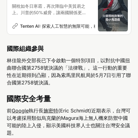
關稅如冬日寒霜，再次降臨中美貿易之
上。川普的50%威脅，讓兩國關係更顯
寒冷與不明朗。
Tenten AI: 探索人工智慧的無限可能，科技新聞深度解析
M
國際組織參與
林佳龍外交部長已下令啟動一個特別項目，以對抗中國扭
曲聯合國第2758號決議的「法律戰」。這一行動的重要
性在近期得到凸顯，因為索馬里民航局於5月7日引用了聯
合國第2758號決議。
國際安全考量
前
Google
執行長
施密特
(Eric Schmidt)近期表示，台灣可
以考慮採用類似烏克蘭的Magura海上無人機來防禦中國
可能的陸上入侵，顯示美國科技界人士也關注台灣安全議
題。