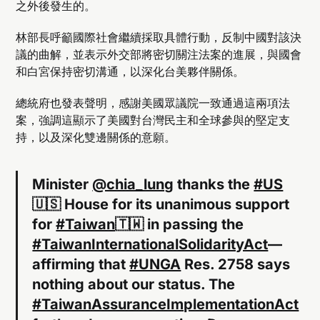
之外後發生的。
林部長呼籲國際社會繼續採取具體行動，反制中國對該決
議的曲解，並表示外交部將密切關注法案的進展，與國會
和白宮保持密切溝通，以深化台美夥伴關係。
總統府也發表聲明，感謝美國眾議院一致通過這兩項法
案，強調這顯示了美國對台灣民主和全球參與的堅定支
持，以及深化雙邊關係的意願。
Minister
@chia_lung
thanks the
#US
🇺🇸 House for its unanimous support
for
#Taiwan
🇹🇼 in passing the
#TaiwanInternationalSolidarityAct
—
affirming that
#UNGA
Res. 2758 says
nothing about our status. The
#TaiwanAssuranceImplementationAct