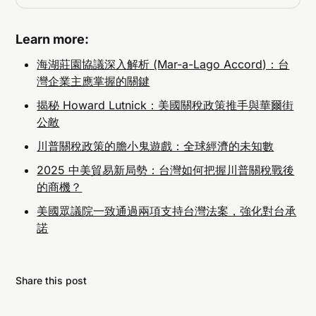
Learn more:
海湖莊園協議深入解析 (Mar-a-Lago Accord)：台
《台灣保證實施法案》
：要求美國國務院每五年審
灣企業主應掌握的關鍵
查美台關係的指導方針，並向國會報告，以確保合
揭秘 Howard Lutnick：美國關稅政策推手與華爾街
作持續強化。
公敵
《台灣國際團結法案》
：否定聯合國第2758號決議
限制台灣參與國際組織的解釋，並指導美國在國際
川普關稅政策的膽小鬼遊戲：全球經濟的未知數
場合抵制中國壓縮台灣的國際空間。
2025 中美貿易新局勢：台灣如何把握川普關稅戰後
的商機？
美國眾議院一致通過兩項支持台灣法案，強化對台承
諾
Share this post