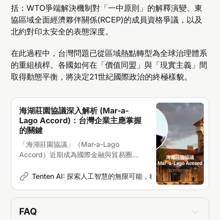
括：WTO爭端解決機制對「一中原則」的解釋演變、東
協區域全面經濟夥伴關係(RCEP)的成員資格爭議，以及
北約對印太安全的表態深度。
在此過程中，台灣問題已從區域熱點轉型為全球治理體系
的重組槓桿。各國如何在「價值同盟」與「現實主義」間
取得動態平衡，將決定21世紀國際政治的終極樣貌。
海湖莊園協議深入解析 (Mar-a-
Lago Accord)：台灣企業主應掌握
的關鍵
「海湖莊園協議」（Mar-a-Lago
Accord）近期成為國際金融與貿易圈熱
議的話題，這項可能改變全球經濟秩序的
提案對台灣有何影響？本文將深入剖析這
Tenten AI: 探索人工智慧的無限可能，科技新聞深度解析
Er
項協議的來龍去脈，以及台灣應如何因應
這個潛在的巨大變局
FAQ