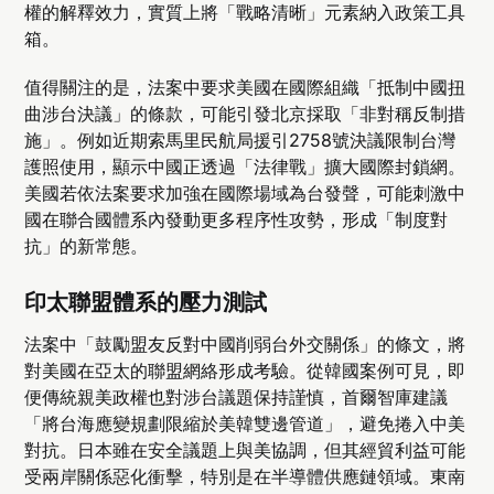
權的解釋效力，實質上將「戰略清晰」元素納入政策工具
箱。
值得關注的是，法案中要求美國在國際組織「抵制中國扭
曲涉台決議」的條款，可能引發北京採取「非對稱反制措
施」。例如近期索馬里民航局援引2758號決議限制台灣
護照使用，顯示中國正透過「法律戰」擴大國際封鎖網。
美國若依法案要求加強在國際場域為台發聲，可能刺激中
國在聯合國體系內發動更多程序性攻勢，形成「制度對
抗」的新常態。
印太聯盟體系的壓力測試
法案中「鼓勵盟友反對中國削弱台外交關係」的條文，將
對美國在亞太的聯盟網絡形成考驗。從韓國案例可見，即
便傳統親美政權也對涉台議題保持謹慎，首爾智庫建議
「將台海應變規劃限縮於美韓雙邊管道」，避免捲入中美
對抗。日本雖在安全議題上與美協調，但其經貿利益可能
受兩岸關係惡化衝擊，特別是在半導體供應鏈領域。東南