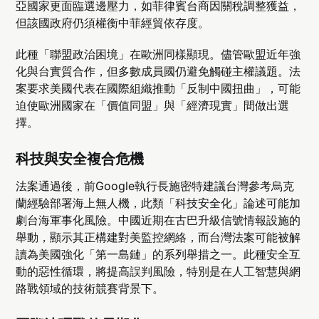
亞國家更面臨選邊壓力，如菲律賓台商因關稅調整獲益，
但該國政府仍須權衡中菲經貿依存度。
此種「聯盟政治困境」在歐洲同樣顯現。儘管歐盟近年強
化與台實質合作，但多數成員國仍避免觸碰主權議題。法
案要求美國代表在國際組織推動「反制中國扭曲」，可能
迫使歐洲國家在「價值同盟」與「經濟現實」間做出選
擇。
科技與安全複合危機
法案通過後，前Google執行長施密特建議台灣參考烏克
蘭經驗部署海上無人機，此類「科技安全化」論述可能加
劇台海軍事化風險。中國近期在古巴升級信號情報設施的
舉動，顯示其正構建對美監控網絡，而台灣法案可能被解
讀為美國強化「第一島鏈」的系列舉措之一。此種安全互
動的惡性循環，將提高誤判風險，特別是在人工智慧與網
路戰領域的技術競賽背景下。