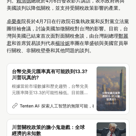
判。
賴清德
總統於4月6日發表影片講話，表示政府將與
美國談判以降低關稅，並支持受關稅政策影響的產業。
卓榮泰
院長於4月7日在行政院召集執政黨和反對黨立法黨
團領袖會議，討論美國加徵關稅對台灣的影響。目前，台
灣與美國已結束首次面對面關稅會談，由台灣副總理
鄭麗
君
和首席貿易談判代表
楊珍妮
率團在華盛頓與美國官員舉
行關稅、非關稅壁壘和其他問題的談判。
台幣兌美元匯率真有可能跌到13.3?
川普玩真的?
根據當前市場數據和歷史趨勢，台幣兌美
元匯率降至13.3的可能性極低。目前匯率
處於約30台幣兌1美元的水平，要達到
13.3的匯率需要台幣升值超過55%，這
Tenten AI: 探索人工智慧的無限可能，科技新聞深度解析
M
在正常市場條件下幾乎不可能實現
川普關稅政策的膽小鬼遊戲：全球
經濟的未知數