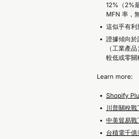
12%（2
MFN 率，
這似乎有利
證據傾向於
（工業產品
較低或零關
Learn more:
Shopif
川普
關
稅戰
中美貿易戰
台積電千億