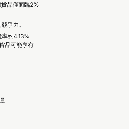
灣貨品僅面臨2%
具競爭力。
約4.13%
些貨品可能享有
場