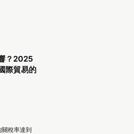
？2025
國際貿易的
均關稅率達到