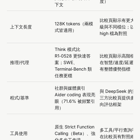
度）
下文
比較頁顯示有更大等
128K tokens（兩模
上下文長度
級與不同檔位；以
式皆適用）
high 檔為對照
Think 模式比
R1‑0528 更快達答
比較頁顯示高階檔位
推理/代理
案；SWE、
在智慧/速度/延遲等
Terminal‑Bench 類
有整體優勢指標
任務更穩
社群與媒體廣引
與 DeepSeek 的第
Aider coding 表現亮
程式/基準
三方比較頁提供多面
眼（71.6% 被頻繁引
向評估框架
用）
原生 Strict Function
多工具/平行查詢等
工具使用
Calling（Beta）、強
在比較頁有對照維度
化多步工作流