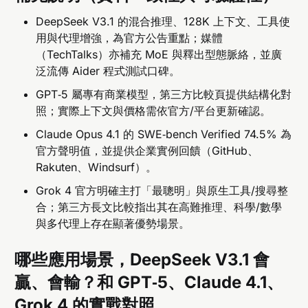
DeepSeek V3.1 的混合推理、128K 上下文、工具使
用與代理增強，為官方公告重點；媒體
（TechTalks）亦補充 MoE 與釋出型態脈絡，並廣
泛流傳 Aider 程式測試口碑。
GPT‑5 屬專有商業模型，第三方比較頁提供結構化對
照；實際上下文與價格需依官方/平台更新確認。
Claude Opus 4.1 的 SWE‑bench Verified 74.5% 為
官方聲明值，並提供企業實例回饋（GitHub、
Rakuten、Windsurf）。
Grok 4 官方明確主打「最聰明」與原生工具/搜尋整
合；第三方長文比較指出其在高難推理、科學/數學
與多代理上存在顯著優勢場景。
哪些應用場景，DeepSeek V3.1 會
贏、會輸？和 GPT‑5、Claude 4.1、
Grok 4 的實戰對照