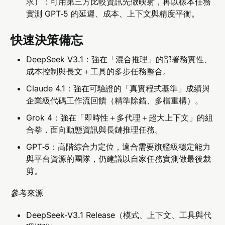
求）：可用第三方比較資訊先做映射，再以樣本任務
實測 GPT‑5 的延遲、成本、上下文與精度平衡。
快速決策備忘
DeepSeek V3.1：強在「混合推理」的部署務實性、
成本控制與長文＋工具的多步任務整合。
Claude 4.1：強在可驗證的「真實程式基準」成績與
企業級代碼工作流回饋（精準除錯、多檔重構）。
Grok 4：強在「即時性＋多代理＋超大上下文」的組
合拳，面向動態資訊與長鏈推理任務。
GPT‑5：高階綜合力定位，適合需要旗艦級穩定能力
與平台資源的團隊，仍建議以自家任務實測做最後裁
剪。
參考來源
DeepSeek‑V3.1 Release（模式、上下文、工具與代