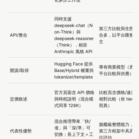
同時支援
deepseek‑chat（N
第三方比較與生態整
on‑Think）與
API/整合
合多，以平台匯整為
deepseek‑reasoner
主
（Think），相容
Anthropic 風格 API
Hugging Face 提供
專有商業模型（透過
開源/取得
Base/Hybrid 權重與
平台比較與供應）
tokenizer/template
官方頁面含 API 價格
比較頁含價格/速度
定價敘述
與時程說明（混合模
相對比較（依 tiers
式同享 128K）
而異）
混合推理帶來「快/
旗艦級整體能力，在
省」與「深/準」可
代表性優勢
第三方框架中具高檔
切換；長上下文＋工
位評估