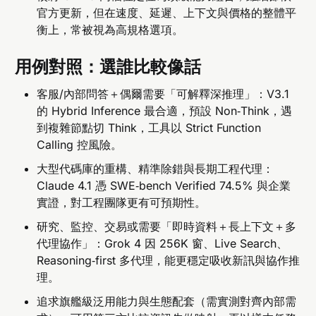
官方更新，但在速度、延遲、上下文與價格的整體平
衡上，常被視為高規格選項。
用例對照：選誰比較像話
客服/內部問答＋偶爾需要「可解釋深推理」：V3.1
的 Hybrid Inference 最合適，預設 Non‑Think，遇
到複雜節點切 Think，工具以 Strict Function
Calling 控風險。
大型代碼庫的重構、精準除錯與長期工程代理：
Claude 4.1 憑 SWE‑bench Verified 74.5% 與企業
實證，對工程團隊更有可預期性。
研究、監控、交易或需要「即時資料＋長上下文＋多
代理協作」：Grok 4 因 256K 窗、Live Search、
Reasoning‑first 多代理，能更穩定吸收新訊與協作推
理。
追求旗艦級泛用能力與生態配套（需實測對齊內部需