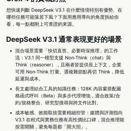
想快速判斷 DeepSeek V3.1 在什麼情境特別有優勢、在
哪些任務可能落居下風？下面用應用導向的角度拆給你
看，每一點都附上可查證的來源。
DeepSeek V3.1 通常表現更好的場景
混合場景需要「快切直答、必要時深推理」的工作
流：V3.1 同一模型支援 Non‑Think（chat）與
Think（reasoner），且兩者皆提供長上下文，企業
可用 Non‑Think 打量、遇複雜節點再切 Think，降低
延遲與成本。
長文處理結合工具的知識任務：128K 內容窗搭配嚴
格函式呼叫（Beta）與多步代理增強，適合政策/合
約/規格整合、研究型搜尋與跨文件比對。
成本敏感、效能取捨需要精細控管：媒體與評測指向
V3.1 在程式與實務任務有高性價比口碑，混合推理能
按需開關，避免每題都「開大招」。