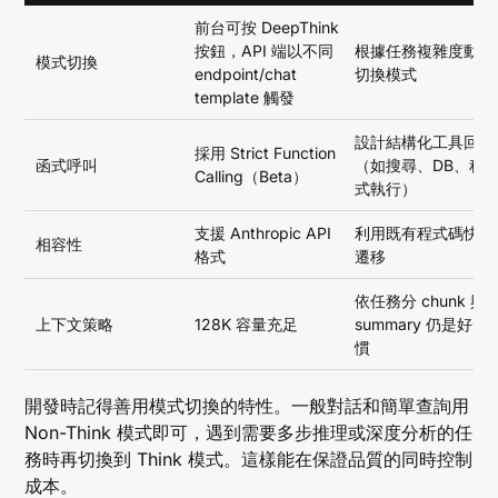
前台可按 DeepThink
按鈕，API 端以不同
根據任務複雜度動態
模式切換
endpoint/chat
切換模式
template 觸發
設計結構化工具回調
採用 Strict Function
函式呼叫
（如搜尋、DB、程
Calling（Beta）
式執行）
支援 Anthropic API
利用既有程式碼快速
相容性
格式
遷移
依任務分 chunk 與
上下文策略
128K 容量充足
summary 仍是好習
慣
開發時記得善用模式切換的特性。一般對話和簡單查詢用
Non-Think 模式即可，遇到需要多步推理或深度分析的任
務時再切換到 Think 模式。這樣能在保證品質的同時控制
成本。