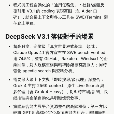
程式與工程自動化的「通用任務集」：社群/媒體反
覆引用 V3.1 的 coding 表現亮眼（如 Aider 口
碑），結合長上下文與多步工具在 SWE/Terminal 類
任務上更穩。
DeepSeek V3.1 落後對手的場景
超高難度、企業級「真實世界程式基準」領域：
Claude Opus 4.1 官方宣布在 SWE‑bench Verified
達 74.5%，並有 GitHub、Rakuten、Windsurf 的企
業回饋，對大規模重構與精準除錯很有說服力；同時
強化 agentic search 與資料分析。
需要最大級上下文與「即時搜尋/多代理」深整合：
Grok 4 主打 256K context、原生 Live Search 與
多代理（含 Grok 4 Heavy），對即時市場/新聞、長
鏈推理與企業自動化具明顯優勢敘事。
旗艦綜合能力與平台資源整合的高階檔位：第三方比
較將 GPT‑5 高檔位定位為頂級能力組合，雖細節依