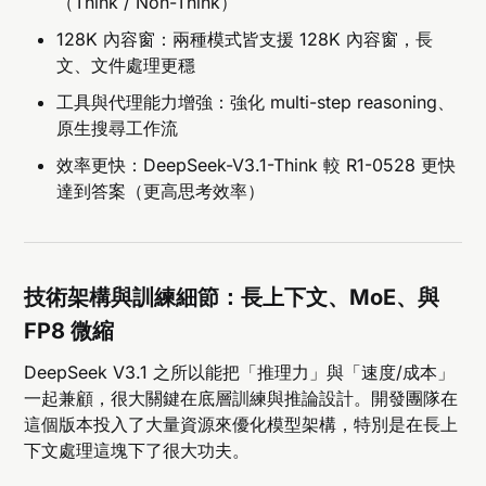
（Think / Non-Think）
128K 內容窗：兩種模式皆支援 128K 內容窗，長
文、文件處理更穩
工具與代理能力增強：強化 multi-step reasoning、
原生搜尋工作流
效率更快：DeepSeek-V3.1-Think 較 R1-0528 更快
達到答案（更高思考效率）
技術架構與訓練細節：長上下文、MoE、與
FP8 微縮
DeepSeek V3.1 之所以能把「推理力」與「速度/成本」
一起兼顧，很大關鍵在底層訓練與推論設計。開發團隊在
這個版本投入了大量資源來優化模型架構，特別是在長上
下文處理這塊下了很大功夫。