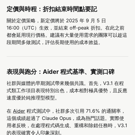
定價與時程：折扣結束時間點要記
關於定價策略，新定價將於 2025 年 9 月 5 日
16:00（UTC）生效，並結束 off-peak 折扣。在此之前
都會延用現行價格。建議有大量使用需求的團隊可以趁這
段期間多做測試，評估長期使用的成本效益。
表現與跑分：Aider 程式基準、實測口碑
社群與媒體的早期測試帶來幾個共識。首先，V3.1 在程
式類工作項目表現特別出色，成本相對極具優勢，且反應
速度優於純推理型模型。
在
Aider
程式測試中，社群多次引用 71.6% 的通關率，
這個成績超過了 Claude Opus，成為熱門話題。實際使
用者反映，在處理程式碼生成、重構和除錯任務時，V3.1
的表現確實令人印象深刻。