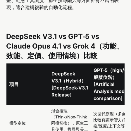
畫、動態工具調度、原生搜尋融入等方面都有不錯的表
現，適合建構複雜的自動化流程。
DeepSeek V3.1 vs GPT‑5 vs
Claude Opus 4.1 vs Grok 4（功能、
效能、定價、使用情境）比較
GPT‑5（high/一
DeepSeek
般版位階）
V3.1（Hybrid）
項目
[Artificial
[DeepSeek‑V3.1
Analysis model
Release]
comparison]
混合推理
次世代旗艦（多面向
（Think/Non‑Think
比較頁顯示智力/價
模型定位
同模切換），原生工
格/速度/上下文等維
具使用、搜尋與長上