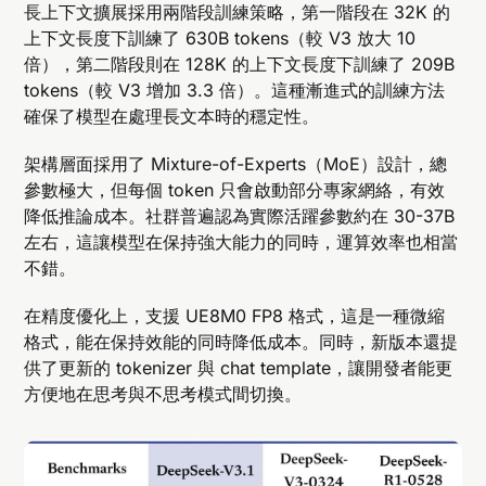
長上下文擴展採用兩階段訓練策略，第一階段在 32K 的
上下文長度下訓練了 630B tokens（較 V3 放大 10
倍），第二階段則在 128K 的上下文長度下訓練了 209B
tokens（較 V3 增加 3.3 倍）。這種漸進式的訓練方法
確保了模型在處理長文本時的穩定性。
架構層面採用了 Mixture-of-Experts（MoE）設計，總
參數極大，但每個 token 只會啟動部分專家網絡，有效
降低推論成本。社群普遍認為實際活躍參數約在 30-37B
左右，這讓模型在保持強大能力的同時，運算效率也相當
不錯。
在精度優化上，支援 UE8M0 FP8 格式，這是一種微縮
格式，能在保持效能的同時降低成本。同時，新版本還提
供了更新的 tokenizer 與 chat template，讓開發者能更
方便地在思考與不思考模式間切換。