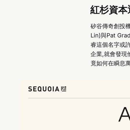
紅杉資本
矽谷傳奇創投機
Lin)與Pat 
睿這個名字或許陌
企業,就會發現
竟如何在瞬息萬