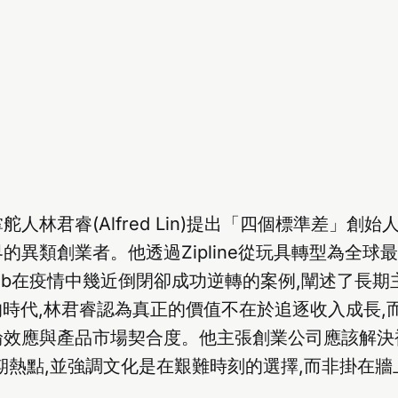
人林君睿(Alfred Lin)提出「四個標準差」創始
的異類創業者。他透過Zipline從玩具轉型為全球
rbnb在疫情中幾近倒閉卻成功逆轉的案例,闡述了長
的時代,林君睿認為真正的價值不在於追逐收入成長,
輪效應與產品市場契合度。他主張創業公司應該解決
期熱點,並強調文化是在艱難時刻的選擇,而非掛在牆