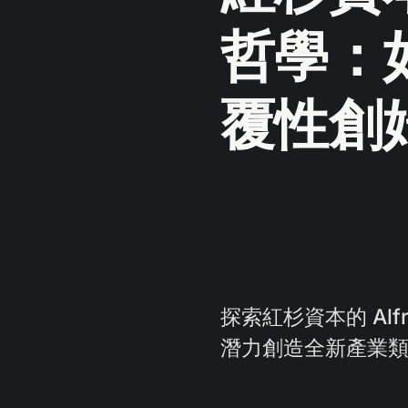
哲學：
覆性創
探索紅杉資本的 Al
潛力創造全新產業