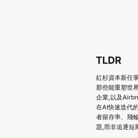
TLDR
紅杉資本新任掌舵
那些能重塑世界
企業,以及Ai
在AI快速迭代
者留存率、飛
題,而非追逐短