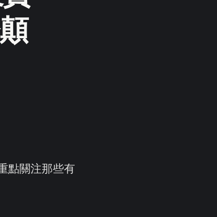
顛
架，重點關注那些有