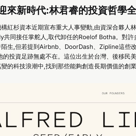
迎來新時代:林君睿的投資哲學
構紅杉資本近期宣布重大人事變動,由資深合夥人林君睿
Grady共同接任掌舵人,取代卸任的Roelof Botha。
生,但若提到Airbnb、DoorDash、Zipline
他的投資足跡無處不在。這位出生於台灣、後移民美
變的科技浪潮中,找到那些能夠創造長期價值的創業