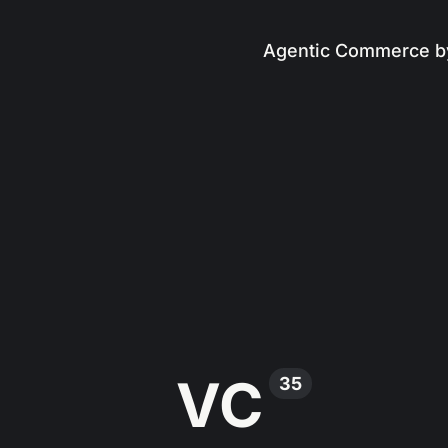
Agentic Commerce b
VC
35