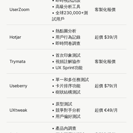
• 即時視訊訪談
• 高級分析工具
UserZoom
客製化報價
• 全球230,000+測
試用戶
• 熱點圖分析
Hotjar
• 用戶行為記錄
起價 $39/月
• 即時問卷調查
• 首次印象測試
Trymata
• 視頻註解協作
客製化報價
• UX Sprint功能
• 單一和多任務測試
Useberry
• 卡片排序功能
起價 $79/月
• 樹狀結構測試
• 原型測試
UXtweak
• 競爭對手分析
起價 €49/月
• 用戶偏好測試
• 產品內調查