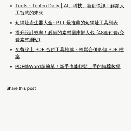
Tools - Tenten Daily | AI、科技、新創快訊｜解鎖人
A: 反向圖片搜尋是一個可以透過上傳圖片或圖片網
工智慧的未來
址來搜尋相似圖片、查找圖片來源或相關資訊的工
短網址產生器大全- PTT 最推薦的短網址工具列表
具。這項功能在Google上可以幫助使用者找到圖片
的原始出處或類似的圖片內容。
提升設計效率！必備的素材圖庫懶人包 (48個付費/免
Q: 如何在手機上使用Google反向圖片搜尋？
費素材網站)
A: 在手機上可以透過兩種方式：1) 使用Chrome瀏
免費線上 PDF 合併工具推薦 - 輕鬆合併多個 PDF 檔
覽器長按網路上的圖片，選擇「使用Google搜尋此
案
圖片」；2) 在Google圖片中切換到桌面版網站，點
PDF轉Word超簡單！新手也能輕鬆上手的轉檔教學
擊相機圖示上傳手機中的圖片進行搜尋。
Q: 在電腦上如何進行反向圖片搜尋？
A: 在電腦上可以透過三種方式：1) 直接將本地圖片
Share this post
檔案上傳至images.google.com；2) 使用圖片網址
進行搜尋；3) 在Google圖片搜尋結果中右鍵點擊圖
片選擇「使用Google搜尋圖片」。
Q: 除了Google之外還有什麼反向圖片搜尋工具？
A: 主要的替代工具包括：Bing視覺搜尋、
TinEye（專業反向搜尋工具）、Yandex圖片搜尋、