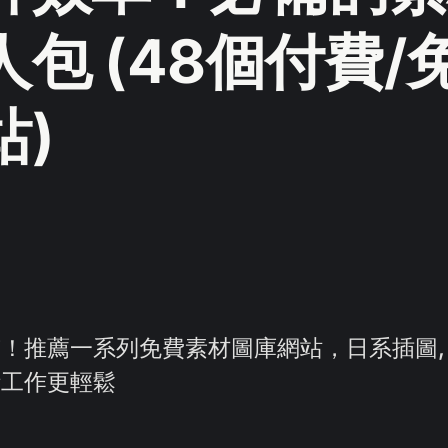
包 (48個付費/
站)
！推薦一系列免費素材圖庫網站，日系插圖, 
計工作更輕鬆