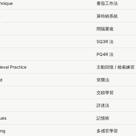
hnique
番茄工作法
m
萊特納系統
間隔重複
SQ3R 法
PQ4R 法
ieval Practice
主動回憶 / 檢索練習
od
突襲法
交錯學習
詳述法
ues
記憶術
ing
多感官學習