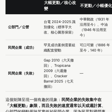
大幅更動／核心改
不更動／小幅優
變
中華郵政（1931 年
台電 2024-2025 識
沿用至今）、中油
公部門／公營
別優化（標準字大
（1946 年沿用至
改、核心圖形保留）
今）
罕見成功案例需要組
可口可樂（1886 年
民間企業（成功）
織配套變動
至今，140 年）
Gap 2010（六天撤
回）、Tropicana
2009（六週撤
民間企業（失敗）
—
回）、Cracker
Barrel 2025（七天
撤回）
這個矩陣呈現一個有趣的現象：
民間企業的失敗集中在
「大幅更動」象限，而且失敗的速度通常以天或週計算
。
公部門的變動風險其實低於民間企業，因為民眾對國營事