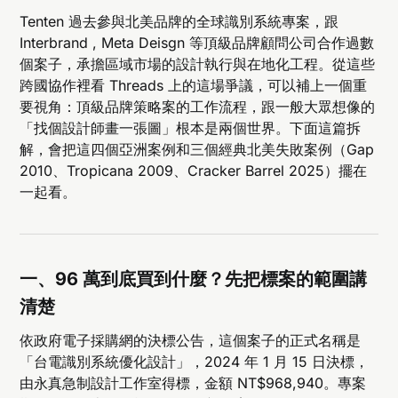
Tenten 過去參與北美品牌的全球識別系統專案，跟
Interbrand , Meta Deisgn 等頂級品牌顧問公司合作過數
個案子，承擔區域市場的設計執行與在地化工程。從這些
跨國協作裡看 Threads 上的這場爭議，可以補上一個重
要視角：頂級品牌策略案的工作流程，跟一般大眾想像的
「找個設計師畫一張圖」根本是兩個世界。下面這篇拆
解，會把這四個亞洲案例和三個經典北美失敗案例（Gap
2010、Tropicana 2009、Cracker Barrel 2025）擺在
一起看。
一、96 萬到底買到什麼？先把標案的範圍講
清楚
依政府電子採購網的決標公告，這個案子的正式名稱是
「台電識別系統優化設計」，2024 年 1 月 15 日決標，
由永真急制設計工作室得標，金額 NT$968,940。專案