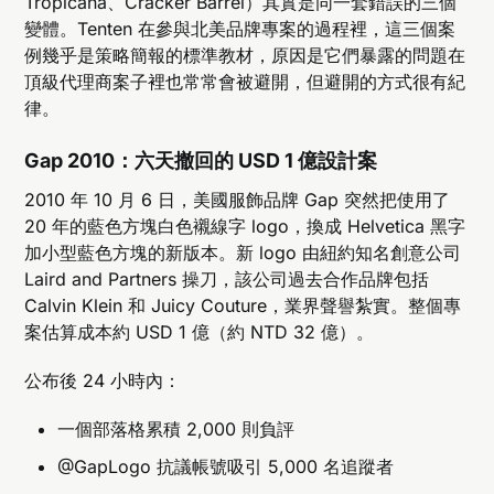
Tropicana、Cracker Barrel）其實是同一套錯誤的三個
變體。Tenten 在參與北美品牌專案的過程裡，這三個案
例幾乎是策略簡報的標準教材，原因是它們暴露的問題在
頂級代理商案子裡也常常會被避開，但避開的方式很有紀
律。
Gap 2010：六天撤回的 USD 1 億設計案
2010 年 10 月 6 日，美國服飾品牌 Gap 突然把使用了
20 年的藍色方塊白色襯線字 logo，換成 Helvetica 黑字
加小型藍色方塊的新版本。新 logo 由紐約知名創意公司
Laird and Partners 操刀，該公司過去合作品牌包括
Calvin Klein 和 Juicy Couture，業界聲譽紮實。整個專
案估算成本約 USD 1 億（約 NTD 32 億）。
公布後 24 小時內：
一個部落格累積 2,000 則負評
@GapLogo 抗議帳號吸引 5,000 名追蹤者