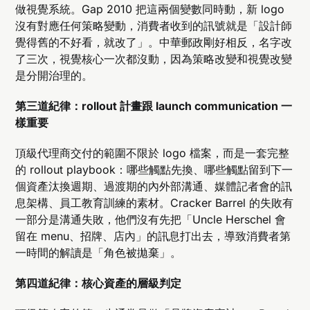
做視覺系統。Gap 2010 把這兩個變數同時動，新 logo
沒有對應任何策略變動，消費者收到的訊號就是「設計師
覺得舊的不好看，就改了」。中華郵政剛好相反，名字改
了三次，視覺核心一次都沒動，因為策略改變和視覺改變
是分開治理的。
第三道紀律：rollout 計畫跟 launch communication 一
樣重要
頂級代理商交付的範圍不限於 logo 檔案，而是一套完整
的 rollout playbook：哪些觸點先換、哪些觸點留到下一
個資產汰換週期、過渡期的內外部溝通、媒體記者會的訊
息架構、員工教育訓練的素材。Cracker Barrel 的失敗有
一部分是溝通失敗，他們沒有先把「Uncle Herschel 會
留在 menu、招牌、店內」的訊息打出去，導致消費者第
一時間的解讀是「角色被拋棄」。
第四道紀律：核心資產的層級判定