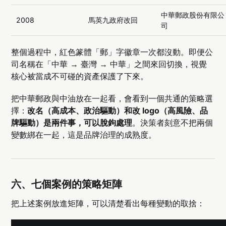
中華郵政股份有限公
2008
馬英九政府改回
司
整個過程中，紅色篆體「郵」字徽章一次都沒動。即便公
司名稱在「中華 → 臺灣 → 中華」之間來回切換，視覺
核心被當成不可碰的資產保護了下來。
把中華郵政與中油放在一起看，會看到一個共通的策略選
擇：
改名（高成本、政治驅動）和改 logo（高風險、品
牌驅動）是兩件事，可以脫鉤處理
。決策者刻意不把兩個
變數綁在一起，這是品牌治理的成熟度。
六、七個案例的策略矩陣
把上述案例放進矩陣，可以清楚看出每種變動的取捨：