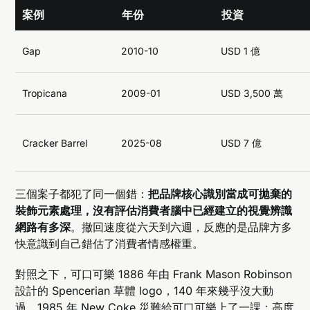
案例
年份
投資
Gap
2010-10
USD 1 億
Tropicana
2009-01
USD 3,500 萬
Cracker Barrel
2025-08
USD 7 億
三個案子都犯了同一個錯：
把品牌核心識別當成可拋棄的
裝飾元素處理，沒有評估消費者腦中已經建立的視覺辨識
網路有多深
。撤回速度從六天到六週，反應的是品牌方多
快意識到自己錯估了消費者情感權重。
對照之下，可口可樂 1886 年由 Frank Mason Robinson
設計的 Spencerian 草體 logo，140 年來幾乎沒大動
過。1985 年 New Coke 災難給可口可樂上了一課：高度