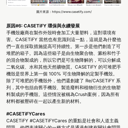
圖片來源：https://www.casetify.com/
原因#6: CASETiFY 環保與永續發展
手機殼廠商在製作外殼時會加工大量塑料，這對環境有
害。CASETiFY 當然也有意識到這一點，這就是為什麼他
們一直在採取措施提高可持續性。第一步是他們創造了可
堆肥的箱子。因為這些箱子是由生物聚合物、澱粉和竹子
的混合物製成的，所以它們是可生物降解的，可以分解成
二氧化碳、水和其他天然礦物質。CASETiFY 的可堆肥手
機殼是世界上第一個 100% 可生物降解的定製手機殼。
除了可堆肥的手機殼外，他們還創建了 Re/CASETiFY 系
列，其中包括由舊手機殼、製造廢料和植物衍生的生物塑
料製成的手機殼。這些情況被稱為Crush案例，因為所有
材料都被壓碎在一起以產生新的材料。
#CASETiFYCares
CASETiFY #CASETiFYCares 的重點是社會和人道主義
問題。他們表達關心的一種方式是通過創建有關社會問題