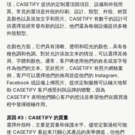
項，CASETiFY 提供的定制選項因項目、設備和外殼而
異。常見的選項是外殼的印刷、設計、類型、外殼、材質
及顏色以及添加文字和照​​片。CASETiFY 有數千的設計可
供選擇並經常發布新的設計。他們還為每個設備提供多種
外殼類型。
在顏色方面，它們具有清晰、透明和啞光的顏色，具有各
種色調和色調。對於允許添加文本的情況，可以選擇其佈
局、字體和顏色。通常，客戶將使用他們的姓名或首字母
作為他們的文本。至於照片，CASETiFY 有照片網格案
例，客戶可以選擇他們的佈局並從他們的 Instagram、
Facebook 或設備上傳照片。提供定制服務可以極大地幫
助 CASETiFY 客戶感受到與品牌的聯繫，因為
CASETiFY 表明他們關心客戶的想法並希望他們在購買過
程中發揮積極作用。
原因 #3：CASETiFY 的質量
選擇外殼時，主要是質量和保護水平。儘管定製過程可能
使 CASETiFY 看起來只關心其產品的美學價值，但他們