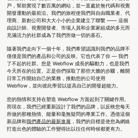
戶，幫助實現了數百萬的網站，並一直處於無代碼和視覺
開發運動的最前沿。我們的旅程使我們與自由職業者、代
理商、新創公司和大大小小的企業建立了聯繫 —— 這個
由設計師、視覺開發者、市場人員和企業家組成的多元而
充滿活力的社群成為了我們所做一切的基石。
隨著我們走向下一個十年，我們希望認識到我們的品牌不
僅僅是我們的產品和公司的反映。它也代表了你 –– 我們
了不起的社群。您是 Webflow 成長的驅動力，也是我們
今天所在的位置。正是你們採取了那些大膽的步驟，離開
日常工作開始自己的業務，推動您的公司使用
Webflow，並向彼此學習以提高自己的開發超能力。
您的熱情和支持在塑造 Webflow 方面起到了關鍵作用。
而現在，我們已經重新設計了我們的品牌，以反映您每天
所做的那種熱情、能量和毫無疑問的專業工作。憑借這個
新品牌和
我們產品的最新進展
，我們的目標是使您為網絡
打造出色的體驗的工作變得比以往任何時候都更有力。