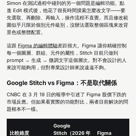
Simon 在測試過程中碰到的另一個問題是編輯功能。點
進 Edit 模式後，他花了很長時間摸索怎麼改文字——要
先選取、再刪除、再輸入，操作流程不直覺。而且修改範
圍似乎只限於個別元件級別，沒辦法選取整個區塊來改背
景色或整體配置。
這跟
Figma 的編輯體驗
差距很大。Figma 讓你精確控制
每一個圖層、群組、元件的屬性，Stitch 目前只做到
prompt → 生成 → 微調文字這個層次。對不會設計的人
來說可能夠用，但對專業設計師來說遠遠不夠。
Google Stitch vs Figma：不是取代關係
CNBC 在 3 月 19 日的報導中引述了 Figma 股價下跌的
市場反應。但如果看實際的功能對比，兩者目前解決的問
題根本不一樣。
Google
比較維度
Stitch（2026 年
Figma