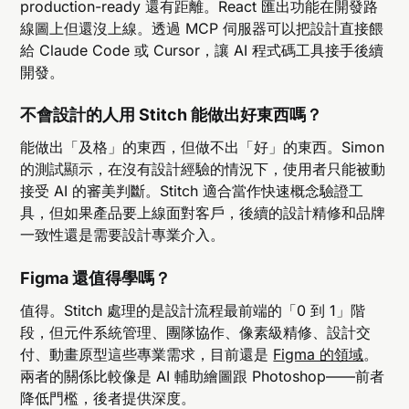
production-ready 還有距離。React 匯出功能在開發路
線圖上但還沒上線。透過 MCP 伺服器可以把設計直接餵
給 Claude Code 或 Cursor，讓 AI 程式碼工具接手後續
開發。
不會設計的人用 Stitch 能做出好東西嗎？
能做出「及格」的東西，但做不出「好」的東西。Simon
的測試顯示，在沒有設計經驗的情況下，使用者只能被動
接受 AI 的審美判斷。Stitch 適合當作快速概念驗證工
具，但如果產品要上線面對客戶，後續的設計精修和品牌
一致性還是需要設計專業介入。
Figma 還值得學嗎？
值得。Stitch 處理的是設計流程最前端的「0 到 1」階
段，但元件系統管理、團隊協作、像素級精修、設計交
付、動畫原型這些專業需求，目前還是
Figma 的領域
。
兩者的關係比較像是 AI 輔助繪圖跟 Photoshop——前者
降低門檻，後者提供深度。