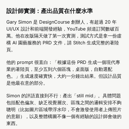
設計師實測：產出品質在什麼水準
Gary Simon 是 DesignCourse 創辦人，有超過 20 年
UI/UX 設計和前端開發經驗，YouTube 頻道訂閱數破百
萬。他在改版隔天做了第一次實測，測試方式是拿一份虛
構 AI 園藝服務的 PRD 文件，請 Stitch 生成完整的著陸
頁。
他的 prompt 很直白：「根據這份 PRD 生成一個現代專
業的著陸頁，至少五到六個區塊，桌面版，自動選配
色。」生成速度確實快，大約一分鐘出結果。但設計品質
是他最在意的部分。
Simon 的評語直接到不行：產出「still mid」。具體問題
包括配色偏灰、缺乏視覺層次、區塊之間的邏輯安排不夠
聰明（比如圖片區域帶浮水印，不會激發使用者上傳照片
的意願），以及整體構圖不像一個有經驗的設計師會做的
東西。