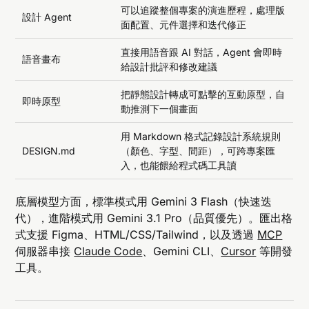
可以追蹤整個專案的演進歷程，處理版
設計 Agent
面配置、元件選擇和迭代修正
直接用語音跟 AI 對話，Agent 會即時
語音畫布
給設計批評和修改建議
把靜態設計轉成可點擊的互動原型，自
即時原型
動推測下一個畫面
用 Markdown 格式記錄設計系統規則
DESIGN.md
（顏色、字型、間距），可跨專案匯
入，也能餵給程式碼工具讀
底層模型方面，標準模式用 Gemini 3 Flash（快速迭
代），進階模式用 Gemini 3.1 Pro（品質優先）。匯出格
式支援 Figma、HTML/CSS/Tailwind，以及透過
MCP
伺服器串接
Claude Code
、Gemini CLI、
Cursor
等開發
工具。