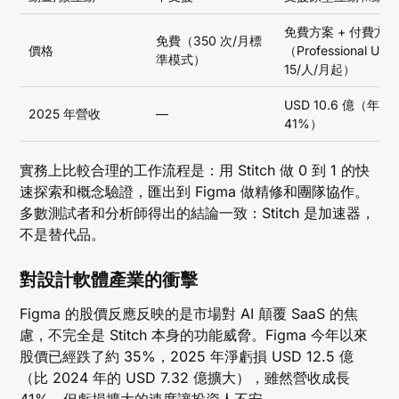
免費方案 + 付費方
免費（350 次/月標
價格
（Professional USD
準模式）
15/人/月起）
USD 10.6 億（年增
2025 年營收
—
41%）
實務上比較合理的工作流程是：用 Stitch 做 0 到 1 的快
速探索和概念驗證，匯出到 Figma 做精修和團隊協作。
多數測試者和分析師得出的結論一致：Stitch 是加速器，
不是替代品。
對設計軟體產業的衝擊
Figma 的股價反應反映的是市場對 AI 顛覆 SaaS 的焦
慮，不完全是 Stitch 本身的功能威脅。Figma 今年以來
股價已經跌了約 35%，2025 年淨虧損 USD 12.5 億
（比 2024 年的 USD 7.32 億擴大），雖然營收成長
41%，但虧損擴大的速度讓投資人不安。