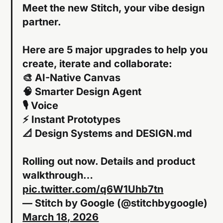
Meet the new Stitch, your vibe design
partner.
Here are 5 major upgrades to help you
create, iterate and collaborate:
🎨 AI-Native Canvas
🧠 Smarter Design Agent
🎙️ Voice
⚡️ Instant Prototypes
📐 Design Systems and DESIGN.md
Rolling out now. Details and product
walkthrough…
pic.twitter.com/q6W1Uhb7tn
— Stitch by Google (@stitchbygoogle)
March 18, 2026