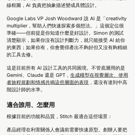
線框圖，AI 負責把抽象描述變成具體設計。
Google Labs VP Josh Woodward 說 AI 是「creativity
multiplier，幫助人們快速探索多個想法。」這個定位很
準確——但前提是你知道什麼是好設計。Simon 的測試
清楚顯示，如果你沒有設計判斷力，就只能接受 AI 給你
的東西；如果你有，你會覺得產出不夠好但又沒有夠精細
的工具去修。
這是目前所有 AI 設計工具的共同困境。不管底層用的是
Gemini、Claude 還是 GPT，
生成模型在視覺層次、使用
者旅程規劃和情感共鳴這些層面的表現
，還沒有達到中高
階設計師的水準。
適合誰用、怎麼用
根據目前的功能和品質，Stitch 最適合這些場景：
產品經理在利害關係人會議前需要快速原型。創辦人要把