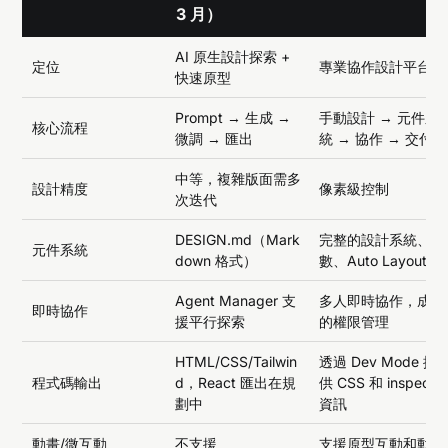
3 月）
AI 原生設計探索 +
定位
專業協作設計平台
快速原型
Prompt → 生成 →
手動設計 → 元件系
核心流程
微調 → 匯出
統 → 協作 → 交付
中等，複雜版面需多
設計精度
像素級控制
次迭代
DESIGN.md（Mark
完整的設計系統、變
元件系統
down 格式）
數、Auto Layout
Agent Manager 支
多人即時協作，成熟
即時協作
援平行探索
的權限管理
HTML/CSS/Tailwin
透過 Dev Mode 提
程式碼輸出
d，React 匯出在規
供 CSS 和 inspect
劃中
資訊
動畫/微互動
不支援
支援原型互動和動畫