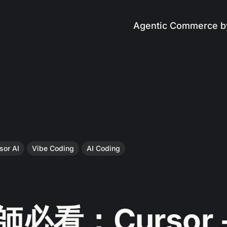
Agentic Commerce b
sor AI
Vibe Coding
AI Coding
師必看：Cursor 