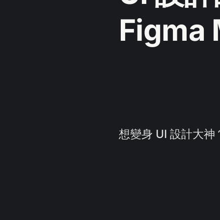
Figma
想變身 UI 設計大神？