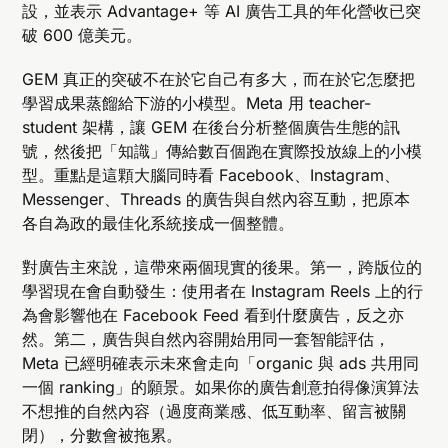
設，並表示 Advantage+ 等 AI 廣告工具的年化營收已突
破 600 億美元。
GEM 真正的突破不在於它自己有多大，而在於它怎麼把
學習成果蒸餾給下游的小模型。Meta 用 teacher-
student 架構，讓 GEM 在後台分析整個廣告生態的訊
號，然後把「知識」傳給數百個跑在實際投放線上的小模
型。重點是這顆大腦同時看 Facebook、Instagram、
Messenger、Threads 的廣告與自然內容互動，把原本
各自為政的最佳化系統接成一個整體。
對廣告主來說，這帶來兩個現實的後果。第一，跨版位的
學習現在會自動發生：使用者在 Instagram Reels 上的行
為會影響他在 Facebook Feed 看到什麼廣告，反之亦
然。第二，廣告與自然內容開始用同一套智能評估，
Meta 已經明確表示未來會走向「organic 與 ads 共用同
一個 ranking」的願景。如果你的廣告創意拍得像演算法
不想推的自然內容（過度商業感、低互動率、留言被關
閉），分數會被拖累。