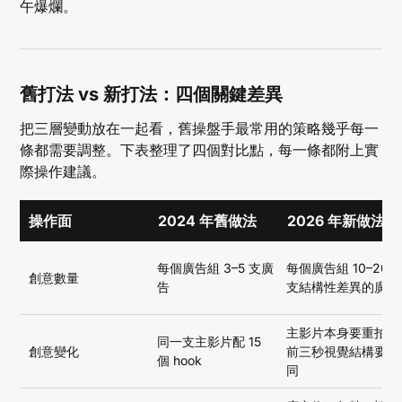
午爆爛。
舊打法 vs 新打法：四個關鍵差異
把三層變動放在一起看，舊操盤手最常用的策略幾乎每一
條都需要調整。下表整理了四個對比點，每一條都附上實
際操作建議。
操作面
2024 年舊做法
2026 年新做法
每個廣告組 3–5 支廣
每個廣告組 10–20
創意數量
告
支結構性差異的廣告
主影片本身要重拍，
同一支主影片配 15
創意變化
前三秒視覺結構要不
個 hook
同