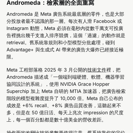
Andromeda：檢索層的全面重寫
Andromeda 是 Meta 廣告系統最底層的零件，也是大部
分投放者最不認識的那一層。每次有人滑 Facebook 或
Instagram 動態，Meta 必須在毫秒內從數千萬支可投廣
告裡挑出幾千支進入排序競價，這個「過濾」的動作就是
retrieval。舊系統靠規則和小型模型分批處理，碰到
Advantage+ 與生成式 AI 帶來的廣告大爆炸已經接近極
限。
Meta 工程部落格 2025 年 3 月公開的
技術文件
裡，把
Andromeda 描述成「一個端到端硬體、軟體、機器學習
協同設計的系統」，使用 NVIDIA Grace Hopper
Superchip 加上 Meta 自研的 MTIA 加速器，把廣告檢索
階段的模型複雜度提升了 10,000 倍。Meta 自己公布的
成效是 +6% recall、+8% 廣告品質改善，這聽起來不
多，但是在 50 億日活、每天上兆次 impression 的尺度
上，每一個百分點都是數十億美金的營收差距。
操作面的改變比技術參數更值得注意。舊系統靠你的定位