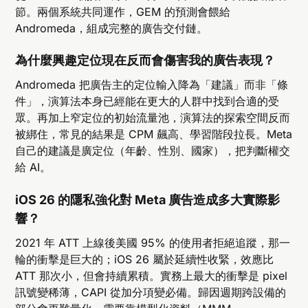
節。兩個系統共同運作，GEM 的預測會餵給
Andromeda，組成完整的廣告交付鏈。
為什麼興趣定位現在反而會傷害我的廣告表現？
Andromeda 把廣告主的定位輸入降為「建議」而非「條
件」，演算法本身已經能在更大的人群中找到合適的受
眾。再加上窄定位的初始流量池，演算法的探索空間反而
被綁住，常見的結果是 CPM 飆高、學習階段拉長。Meta
自己的建議是廣定位（年齡、性別、國家），把判斷權交
給 AI。
iOS 26 的隱私強化對 Meta 廣告造成多大實際影
響？
2021 年 ATT 上線後美國 95% 的使用者拒絕追蹤，那一
輪的衝擊是巨大的；iOS 26 屬於延續性收緊，效應比
ATT 那次小，但會持續累積。實務上最大的衝擊是 pixel
訊號變稀薄，CAPI 從加分項變必備。歸因週期跨設備的