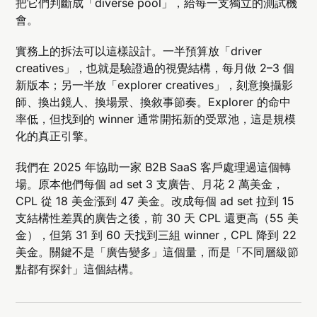
把它們判斷成「diverse pool」，給每一支獨立的測試機
會。
實務上的拆法可以這樣設計。一半預算放「driver
creatives」，也就是驗證過的視覺結構，每月做 2–3 個
新版本；另一半放「explorer creatives」，刻意換攝影
師、換出鏡人、換場景、換敘事節奏。Explorer 的命中
率低，但找到的 winner 通常開拓新的受眾池，這是規模
化的真正引擎。
我們在 2025 年協助一家 B2B SaaS 客戶處理過這個轉
場。原本他們每個 ad set 3 支廣告、月花 2 萬美金，
CPL 從 18 美金漲到 47 美金。改成每個 ad set 拉到 15
支結構性差異的廣告之後，前 30 天 CPL 還更高（55 美
金），但第 31 到 60 天找到三組 winner，CPL 降到 22
美金。關鍵不是「廣告變多」這個量，而是「不同層級節
點都有探針」這個結構。