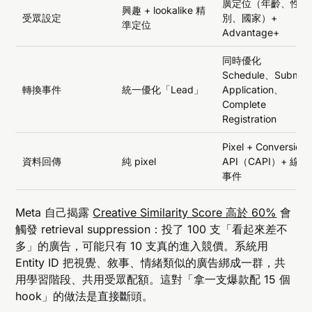
廣定位（年齡、性
興趣 + lookalike 精
受眾設定
別、國家）+
準定位
Advantage+
同時優化
Schedule、Submit
轉換事件
統一優化「Lead」
Application、
Complete
Registration
Pixel + Conversion
資料回傳
純 pixel
API（CAPI）+ 線下
事件
Meta 自己揭露
Creative Similarity Score 高於 60%
會
觸發 retrieval suppression：投了 100 支「看起來差不
多」的廣告，可能只有 10 支真的進入競價。系統用
Entity ID 把視覺、敘事、情緒類似的廣告綁成一群，共
用學習階段、共用受眾配額。這對「拿一支爆款配 15 個
hook」的做法是直接斷頭。