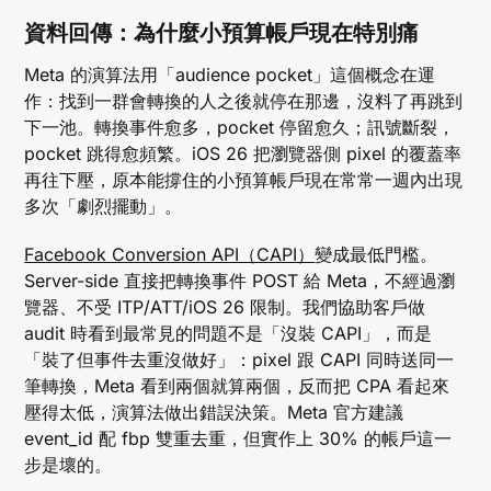
資料回傳：為什麼小預算帳戶現在特別痛
Meta 的演算法用「audience pocket」這個概念在運
作：找到一群會轉換的人之後就停在那邊，沒料了再跳到
下一池。轉換事件愈多，pocket 停留愈久；訊號斷裂，
pocket 跳得愈頻繁。iOS 26 把瀏覽器側 pixel 的覆蓋率
再往下壓，原本能撐住的小預算帳戶現在常常一週內出現
多次「劇烈擺動」。
Facebook Conversion API（CAPI）
變成最低門檻。
Server-side 直接把轉換事件 POST 給 Meta，不經過瀏
覽器、不受 ITP/ATT/iOS 26 限制。我們協助客戶做
audit 時看到最常見的問題不是「沒裝 CAPI」，而是
「裝了但事件去重沒做好」：pixel 跟 CAPI 同時送同一
筆轉換，Meta 看到兩個就算兩個，反而把 CPA 看起來
壓得太低，演算法做出錯誤決策。Meta 官方建議
event_id 配 fbp 雙重去重，但實作上 30% 的帳戶這一
步是壞的。