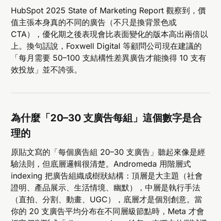
HubSpot 2025 State of Marketing Report 觀察到，價
值主張本身真的不同的廣告（不只是換背景色或
CTA），優化期之後表現會比表面變化的版本高出兩倍以
上。換句話說，Foxwell Digital 等顧問公司現在建議的
「每月需要 50–100 支結構性差異廣告才能換得 10 支有
效投放」並不誇張。
為什麼「20–30 支廣告每組」這個數字是合
理的
原貼文寫的「每個廣告組 20–30 支廣告」聽起來像是經
驗法則，但底層邏輯很清楚。Andromeda 用階層式
indexing 把廣告組織成樹狀結構：頂層是大主題（社會
證明、產品展示、生活情境、幽默），中層是執行手法
（直拍、分割、動畫、UGC），底層才是個別創意。當
你的 20 支廣告平均分布在不同層級節點時，Meta 才會