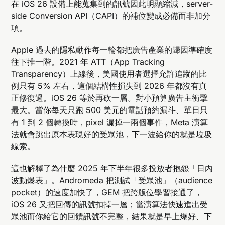
在 iOS 26 設備上能蒐集到的訊號因此明顯縮減，server-
side Conversion API（CAPI）的補位變成必備而非加分
項。
Apple 過去的隱私動作每一輪都把廣告產業的歸因準確度
往下推一階。2021 年 ATT（App Tracking
Transparency）上線後，美國使用者選擇允許追蹤的比
例只有 5% 左右，這個結構性損失到 2026 年都沒有真
正修復過。iOS 26 等於再砍一層。對小預算廣告主衝擊
最大。當你每天只跑 500 美元的電話預約漏斗、單日只
有 1 到 2 個轉換時，pixel 漏掉一兩個事件，Meta 演算
法就會跳出原本表現好的受眾池，下一波給你的就是垃圾
線索。
這也解釋了為什麼 2025 年下半年很多投放者抱怨「日內
波動爆表」。Andromeda 把測試「受眾池」（audience
pocket）的速度加快了，GEM 把跨版位學習接通了，
iOS 26 又把回傳的訊號扣掉一層；當演算法快速進出受
眾池而你給它的回饋訊號不完整，結果就是早上爆好、下