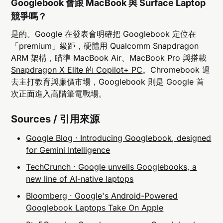
Googlebook 會跟 MacBook 與 Surface Laptop
競爭嗎？
是的。Google 在發表會明確把 Googlebook 定位在
「premium」級距，硬體用 Qualcomm Snapdragon
ARM 架構，瞄準 MacBook Air、MacBook Pro 與搭載
Snapdragon X Elite 的 Copilot+ PC
。Chromebook 過
去主打教育與廉價市場，Googlebook 則是 Google 首
次正面進入高階筆電戰場。
Sources / 引用來源
Google Blog · Introducing Googlebook, designed
for Gemini Intelligence
TechCrunch · Google unveils Googlebooks, a
new line of AI-native laptops
Bloomberg · Google's Android-Powered
Googlebook Laptops Take On Apple