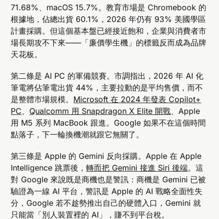
71.68%、macOS 15.7%。教育市場是 Chromebook 的
根據地，佔總出貨 60.1%，2026 年仍有 93% 美國學區
計畫採購。但這個基本盤已經接近飽和，企業與消費者市
場長期攻不下來——「廉價學生機」的標籤反而成為品牌
天花板。
第二條是 AI PC 的軍備競賽。市調指出，2026 年 AI 化
筆電將佔筆電出貨 44%，主要拉動的是平均售價，而不
是整體市場規模。
Microsoft 在 2024 年發表 Copilot+
PC
、
Qualcomm 用 Snapdragon X Elite 開戰
、Apple
用 M5 系列 MacBook 跟進。Google 如果不在這個時間
點落子，下一輪換機潮就跟它無關了。
第三條是 Apple 的 Gemini 反向採購。Apple 在 Apple
Intelligence 跳票後，
轉而把 Gemini 接進 Siri 後端
。這
對 Google 來說既是商機也是警訊：商機是 Gemini 已被
驗證為一線 AI 平台，警訊是 Apple 的 AI 戰略全面性失
分，Google 若不趁勢推出自己的硬體入口，Gemini 就
只能當「別人裝置裡的 AI」，賺不到平台稅。