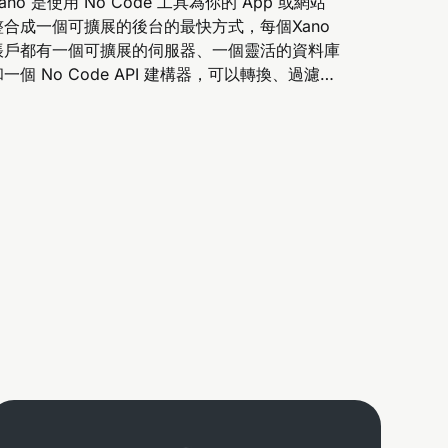
ano 是使用 No Code 工具為你的 App 或網站
整合成一個可擴展的後台的最快方式，每個Xano
帳戶都有一個可擴展的伺服器、一個靈活的資料庫
和一個 No Code API 建構器，可以轉換、過濾和
整合來自任何地方的數據。