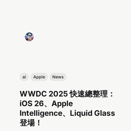
ai
Apple
News
WWDC 2025 快速總整理：
iOS 26、Apple
Intelligence、Liquid Glass
登場！