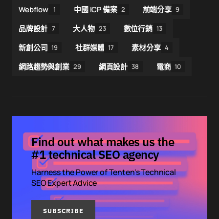
Webflow
中國 ICP 備案
前端分享
1
2
9
品牌設計
大人物
數位行銷
7
23
13
新創公司
社群媒體
素材分享
19
17
4
網路趨勢與創業
網頁設計
電商
29
38
10
Find out what makes us the
#1 technical SEO agency
Harness the Power of Tenten's Technical
SEO Expert Advice
SUBSCRIBE