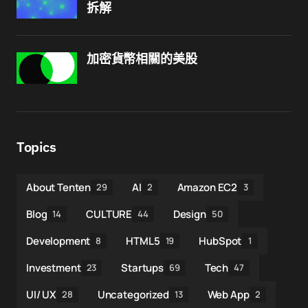
拆解
加密貨幣相關的美股
Topics
About Tenten
AI
Amazon EC2
29
2
3
Blog
CULTURE
Design
14
44
50
Development
HTML5
HubSpot
8
19
1
Investment
Startups
Tech
23
69
47
UI/ UX
Uncategorized
Web App
28
13
2