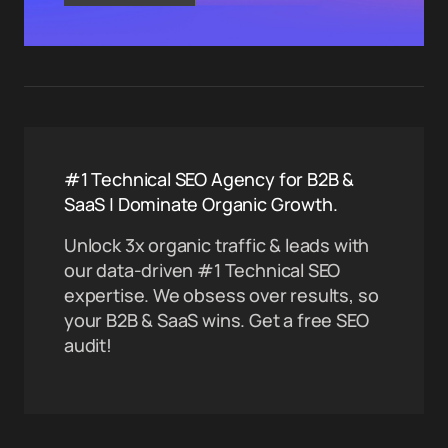
#1 Technical SEO Agency for B2B &
SaaS | Dominate Organic Growth.
Unlock 3x organic traffic & leads with
our data-driven #1 Technical SEO
expertise. We obsess over results, so
your B2B & SaaS wins. Get a free SEO
audit!