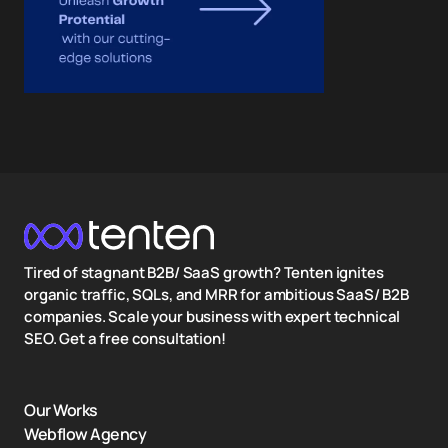
Tired of stagnant B2B/ SaaS growth? Tenten ignites
organic traffic, SQLs, and MRR for ambitious SaaS/ B2B
companies. Scale your business with expert technical
SEO. Get a free consultation!
Our Works
Webflow Agency