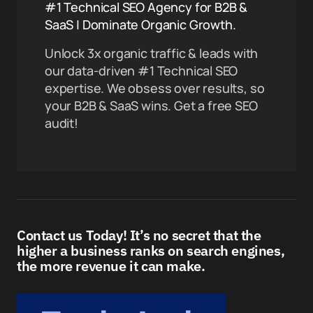
#1 Technical SEO Agency for B2B &
SaaS | Dominate Organic Growth.
Unlock 3x organic traffic & leads with
our data-driven #1 Technical SEO
expertise. We obsess over results, so
your B2B & SaaS wins. Get a free SEO
audit!
Contact us Today! It’s no secret that the
higher a business ranks on search engines,
the more revenue it can make.