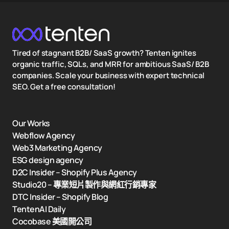
Tired of stagnant B2B/ SaaS growth? Tenten ignites
organic traffic, SQLs, and MRR for ambitious SaaS/ B2B
companies. Scale your business with expert technical
SEO. Get a free consultation!
Our Works
Webflow Agency
Web3 Marketing Agency
ESG design agency
D2C Insider – Shopify Plus Agency
Studio20 – 專業短片製作與網紅行銷專家
DTC Insider – Shopify Blog
TentenAI Daily
Cocobase 美國開公司