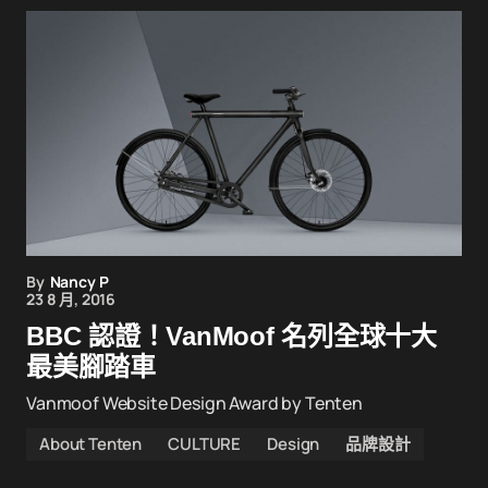
By
Nancy P
23 8 月, 2016
BBC 認證！VanMoof 名列全球十大
最美腳踏車
Vanmoof Website Design Award by Tenten
About Tenten
CULTURE
Design
品牌設計