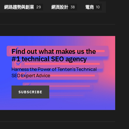
網路趨勢與創業
網頁設計
電商
29
38
10
Find out what makes us the
#1 technical SEO agency
Harness the Power of Tenten's Technical
SEO Expert Advice
SUBSCRIBE