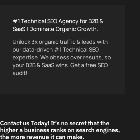
#1 Technical SEO Agency for B2B &
SaaS | Dominate Organic Growth.
Unlock 3x organic traffic & leads with
our data-driven #1 Technical SEO
expertise. We obsess over results, so
your B2B & SaaS wins. Get a free SEO
audit!
Contact us Today! It’s no secret that the
higher a business ranks on search engines,
the more revenue it can make.