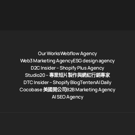
Our Works
Webflow Agency
Web3 Marketing Agency
ESG design agency
D2C Insider – Shopify Plus Agency
Studio20 – 專業短片製作與網紅行銷專家
DTC Insider – Shopify Blog
TentenAI Daily
Cocobase 美國開公司
B2B Marketing Agency
AI SEO Agency