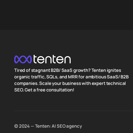
Tired of stagnant B2B/ SaaS growth? Tenten ignites
organic traffic, SQLs, and MRR for ambitious SaaS/ B2B
companies. Scale your business with expert technical
SEO. Get a free consultation!
©️ 2024 — Tenten: AI SEO agency