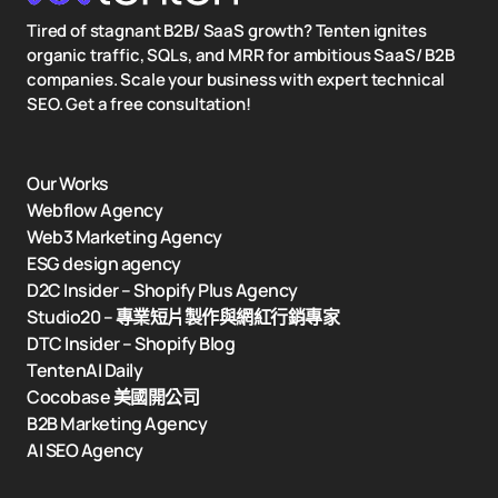
Tired of stagnant B2B/ SaaS growth? Tenten ignites
organic traffic, SQLs, and MRR for ambitious SaaS/ B2B
companies. Scale your business with expert technical
SEO. Get a free consultation!
Our Works
Webflow Agency
Web3 Marketing Agency
ESG design agency
D2C Insider – Shopify Plus Agency
Studio20 – 專業短片製作與網紅行銷專家
DTC Insider – Shopify Blog
TentenAI Daily
Cocobase 美國開公司
B2B Marketing Agency
AI SEO Agency