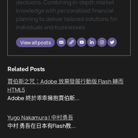
decisions. Combining in-depth market
knowledge with personalized financial
planning to deliver tailored solutions for
individuals and businesses.
View all posts
Related Posts
賈伯斯之咒：Adobe 放棄發展行動版 Flash 轉而
HTML5
Adobe 終於乖乖擁抱賈伯斯...
Yugo Nakamura | 中村勇吾
中村 勇吾在日本有Flash教...