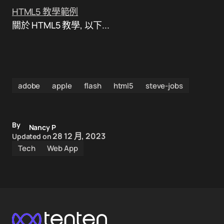
HTML5 教學範例
關於 HTML5 教學, 以下...
adobe
apple
flash
html5
steve-jobs
By
Nancy P
28 12 月, 2023
Updated on
Tech
Web App