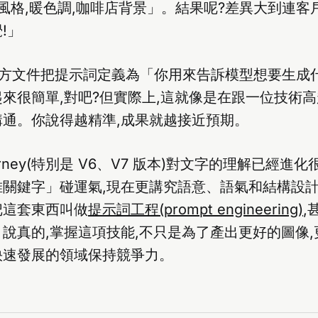
攝影風格,暖色調,咖啡店背景」。結果呢?差異大到連客
!」
ney 官方文件把提示詞定義為「你用來告訴模型想要生
來很簡單,對吧?但實際上,這就像是在跟一位技術
溝通。你說得越精準,成果就越接近預期。
ourney(特別是 V6、V7 版本)對文字的理解已經進
堆關鍵字」碰運氣,現在更講究語意、語氣和結構設
把這套東西叫做
提示詞工程(prompt engineering)
,
說真的,掌握這項技能,不只是為了產出更好的圖像
快速發展的領域保持競爭力。