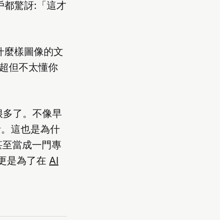
戶都驚訝:「這才
成什麼樣圖像的文
高超但不太懂你
化很多了。不像早
計。這也是為什
甚至當成一門專
,更是為了在
AI