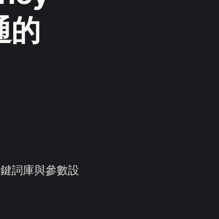
通的
關鍵詞庫與參數設