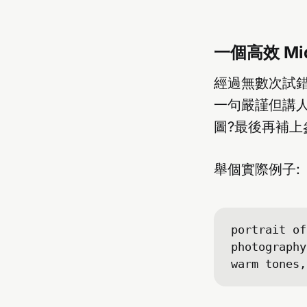
一個高效 Mid
經過無數次試錯
一句嚴謹但講人
圖?最後再補上
舉個實際例子:
portrait of
photography