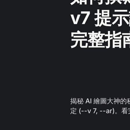
v7 
完整指
揭秘 AI 繪圖大
定 (--v 7, --