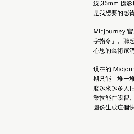
線,35mm 
是我想要的感覺
Midjour
字指令」。聽起
心思的藝術家
現在的 Midj
期只能「堆一
麼越來越多人
業技能在學習。
圖像生成
這個