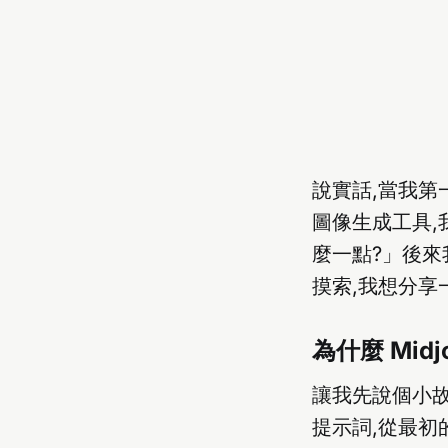
說實話,當我第
圖像生成工具,
麼一點?」後來
摸索,我想分享
為什麼 Mid
讓我先說個小
提示詞,從最初