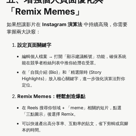
「Remix Memes」
如果想讓影片在
Instagram 演算法
中持續高飛，你需要
掌握兩大訣竅：
設定頁面關鍵字
編輯個人檔案 → 打開「顯示建議帳號」功能，確保系統
能在競爭者粉絲列表中推你給潛在受眾。
在「自我介紹 (Bio)」和「精選限時 (Story
Highlights)」放入核心關鍵字，進一步強化演算法對你
定位。
Remix Memes：輕鬆創造爆點
在 Reels 搜尋你領域 + 「meme」相關的短片，點選
「三點圖示」後選擇 Remix。
可以快速產出高分享率、互動率的貼文，省下剪輯或寫腳
本的時間。