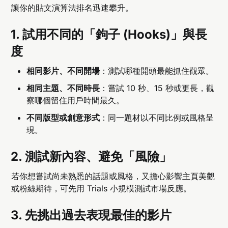
讓你的貼文演算法排名迅速攀升。
1. 試用不同的「鉤子 (Hooks)」與長
度
相同影片、不同開場
：測試哪種開頭最能抓住觀眾。
相同主題、不同時長
：嘗試 10 秒、15 秒或更長，觀
察哪個留住用戶時間最久。
不同版型或創意形式
：同一題材以不同比例或風格呈
現。
2. 測試新內容、避免「風險」
若你想嘗試尚未熟悉的話題或風格，又擔心影響主頁美觀
或粉絲期待，可先用 Trials 小規模測試市場反應。
3. 先挑出過去表現最佳的影片