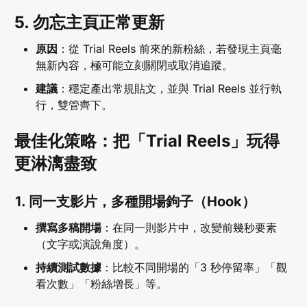
5. 勿忘主頁正常更新
原因
：從 Trial Reels 前來的新粉絲，若發現主頁毫
無新內容，極可能立刻關閉或取消追蹤。
建議
：穩定產出常規貼文，並與 Trial Reels 並行執
行，雙管齊下。
最佳化策略：把「Trial Reels」玩得
更淋漓盡致
1. 同一支影片，多種開場鉤子（Hook）
撰寫多稿開場
：在同一則影片中，改變前幾秒要素
（文字或演說角度）。
持續測試數據
：比較不同開場的「3 秒停留率」「觀
看次數」「粉絲增長」等。