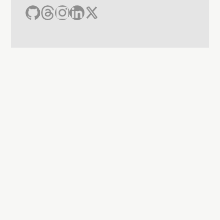
降。
選用流行音樂
：採用熱門音樂提升演算法匹配效
率。
慎用 Hashtags
：避免無關標籤或多餘關鍵字，將
貼文鎖定正確目標受眾。
2025 年 Instagram 更新後影片應該多長？
如何運用個人頁面關鍵字提升觸及率？
在個人檔案 (Bio) 與限時動態精選 (Story 
Highlights) 加入關鍵字。
打開「顯示建議帳號」功能，讓系統將你的帳號推
薦給競爭者的粉絲群。