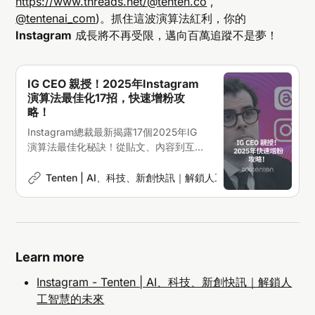
https://www.threads.net/@tenten.co
,
@tentenai_com
)。抓住這波演算法紅利，你的
Instagram
成長將不再受限，邁向百萬追蹤不是夢！
IG CEO 親授！2025年Instagram
演算法最佳化17招，快速增粉攻
略！
Instagram總裁最新揭露17個2025年IG
演算法最佳化秘訣！從貼文、內容到互
動，全面解析如何在全新IG生態中快速增
長粉絲、提升觸及！
Tenten | AI、科技、新創快訊｜解鎖人工智慧的未來
Maria
Learn more
Instagram - Tenten | AI、科技、新創快訊｜解鎖人
工智慧的未來