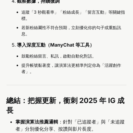
觀察數據，持續微調
追蹤「3 秒觀看率」「粉絲成長」「留言互動」等關鍵指
標。
若新粉絲屬性不符合預期，立刻優化你的勾子或重點訊
息。
導入深度互動（ManyChat 等工具）
鼓勵粉絲留言、私訊，啟動自動化對話。
提升帳號黏著度，讓演算法更精準判定你為「活躍創作
者」。
總結：把握更新，衝刺 2025 年 IG 成
長
掌握演算法推薦邏輯
：針對「已追蹤者」與「未追蹤
者」分別優化分享、按讚與影片長度。