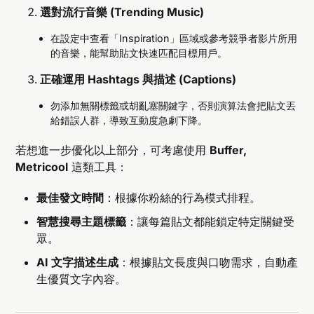
選對流行音樂 (Trending Music)
在設定中查看「Inspiration」區域或參考競爭者影片所用
的音樂，能幫助貼文快速匹配目標用戶。
正確運用 Hashtags 與描述 (Captions)
勿添加無關標籤或胡亂塞關鍵字，否則演算法會把貼文丟
給錯誤人群，導致互動度急劇下降。
若想進一步優化以上部分，可考慮使用
Buffer,
Metricool
這類工具：
最佳發文時間
：根據你粉絲的行為模式排程。
智慧搜尋主題標籤
：讓每篇貼文都能鎖定特定關鍵受
眾。
AI 文字描述生成
：根據貼文長度與口吻需求，自動產
生優質文字內容。